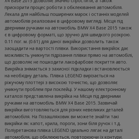
X4 Base 2015 дозволяє значно спростити, а також
прискорити процес роботи з обклеювання автомобіля.
Лекала для найбільш поширених марок і останніх моделей
автомобілів реалізовані в цифровому вигляді. Місця під
дверними ручками на автомобіль BMW X4 Base 2015 також
є в цифровому форматі, що зручно для швидкого розкрою.
0.11 пог. м. (0.61) для даної викрійки дозволить також
заощадити на вартості плівки. Використання викрійок дає
можливість уникнути підрізання плівки прямо на автомобілі,
що дозволяє не пошкодити лакофарбове покриття авто.
Викрійка знімається з захисної підкладки і встановлюється
на необхідну деталь. Плівка LEGEND вирізається на
ріжучому плоттері з високою точністю, що дозволяє
уникнути проблем при поклейці. У нашому електронному
каталозі представлена ​​викрійка на Місця під дверними
ручками на автомобіль BMW X4 Base 2015. Зазвичай
викрійки виготовляються для різних невеликих деталей
автомобіля. На Позашляховик ви можете знайти такі
викрійки як: капот, крила, пороги, зони біля ручок і т.д.
Поліуретанова плівка LEGEND ідеально лягає на деталі
автомобіля, що обклеюються, повторюючи їх контури.