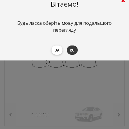
202
грн.
Вартість:
($4.4)
Вітаємо!
Будь ласка оберіть мову для подальшого
перегляду
UA
RU