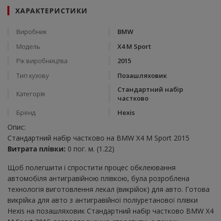
ХАРАКТЕРИСТИКИ
Виробник
BMW
Модель
X4 M Sport
Рік виробництва
2015
Тип кузову
Позашляховик
Стандартний набір
Категорія
частково
Бренд
Hexis
Опис:
Стандартний набір частково на BMW X4 M Sport 2015
Витрата плівки:
0 пог. м. (1.22)
Щоб полегшити і спростити процес обклеювання
автомобіля антигравійною плівкою, була розроблена
технологія виготовлення лекал (викрійок) для авто. Готова
викрійка для авто з антигравійної поліуретанової плівки
Hexis на позашляховик Стандартний набір частково BMW X4