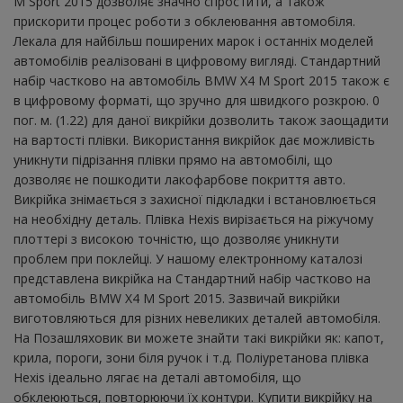
M Sport 2015 дозволяє значно спростити, а також
прискорити процес роботи з обклеювання автомобіля.
Лекала для найбільш поширених марок і останніх моделей
автомобілів реалізовані в цифровому вигляді. Стандартний
набір частково на автомобіль BMW X4 M Sport 2015 також є
в цифровому форматі, що зручно для швидкого розкрою. 0
пог. м. (1.22) для даної викрійки дозволить також заощадити
на вартості плівки. Використання викрійок дає можливість
уникнути підрізання плівки прямо на автомобілі, що
дозволяє не пошкодити лакофарбове покриття авто.
Викрійка знімається з захисної підкладки і встановлюється
на необхідну деталь. Плівка Hexis вирізається на ріжучому
плоттері з високою точністю, що дозволяє уникнути
проблем при поклейці. У нашому електронному каталозі
представлена ​​викрійка на Стандартний набір частково на
автомобіль BMW X4 M Sport 2015. Зазвичай викрійки
виготовляються для різних невеликих деталей автомобіля.
На Позашляховик ви можете знайти такі викрійки як: капот,
крила, пороги, зони біля ручок і т.д. Поліуретанова плівка
Hexis ідеально лягає на деталі автомобіля, що
обклеюються, повторюючи їх контури. Купити викрійку на