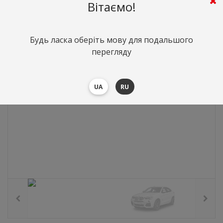
0
грн.
Вартість:
($0)
Вітаємо!
Будь ласка оберіть мову для подальшого
перегляду
UA
RU