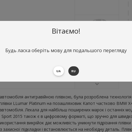
Вітаємо!
Будь ласка оберіть мову для подальшого перегляду
О
К
В
UA
RU
втомобіля антигравійною плівкою, була розроблена технологія 
ї плівки LLumar Platinum на позашляховик Капот частково BMW X
втомобіля. Лекала для найбільш поширених марок і останніх мо
port 2015 також є в цифровому форматі, що зручно для швидкого 
икористання викрійок дає можливість уникнути підрізання плівк
 захисної підкладки і встановлюється на необхідну деталь. Плів