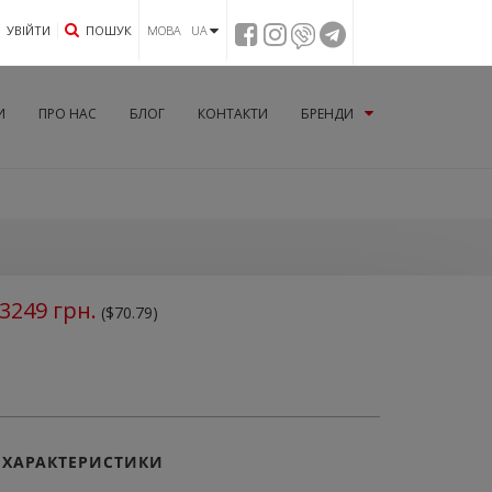
УВIЙТИ
ПОШУК
МОВА UA
И
ПРО НАС
БЛОГ
КОНТАКТИ
БРЕНДИ
3249
грн.
($70.79)
ХАРАКТЕРИСТИКИ