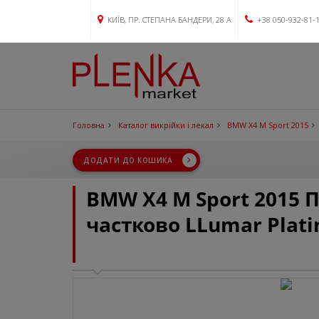
КИЇВ, ПР. СТЕПАНА БАНДЕРИ, 28 А
+38 050-932-81-
Головна
Каталог викрійки і лекал
BMW X4 M Sport 2015
ДОДАТИ ДО КОШИКА
BMW X4 M Sport 2015 
частково LLumar Plat