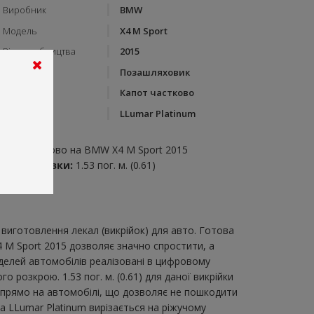
Виробник
BMW
Модель
X4 M Sport
Рік виробництва
2015
Тип кузову
Позашляховик
Категорія
Капот частково
Бренд
LLumar Platinum
пис:
апот частково на BMW X4 M Sport 2015
итрата плівки:
1.53 пог. м. (0.61)
виготовлення лекал (викрійок) для авто. Готова
4 M Sport 2015 дозволяє значно спростити, а
делей автомобілів реалізовані в цифровому
розкрою. 1.53 пог. м. (0.61) для даної викрійки
и прямо на автомобілі, що дозволяє не пошкодити
ка LLumar Platinum вирізається на ріжучому