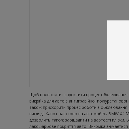
Щоб полегшити і спростити процес обклеювання а
викрійка для авто з антигравійної поліуретаново
також прискорити процес роботи з обклеювання а
вигляді. Капот частково на автомобіль BMW X4 M S
дозволить також заощадити на вартості плівки. В
лакофарбове покриття авто. Викрійка знімається з