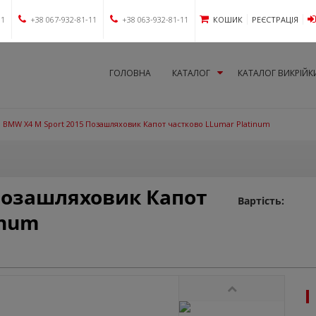
11
+38 067-932-81-11
+38 063-932-81-11
КОШИК
РЕЄСТРАЦІЯ
ГОЛОВНА
КАТАЛОГ
КАТАЛОГ ВИКРІЙК
BMW X4 M Sport 2015 Позашляховик Капот частково LLumar Platinum
Позашляховик Капот
Вартість:
inum