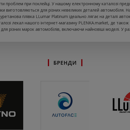
ти проблем при поклейці. У нашому електронному каталозі предст
йки виготовляються для різних невеликих деталей автомобіля. Н
Поліуретанова плівка LLumar Platinum ідеально лягає на деталі а
алозі лекал нашого інтернет-магазину PLENKA.market, де також 
ля різних марок автомобілів, включаючи найновіші моделі. У раз
БРЕНДИ