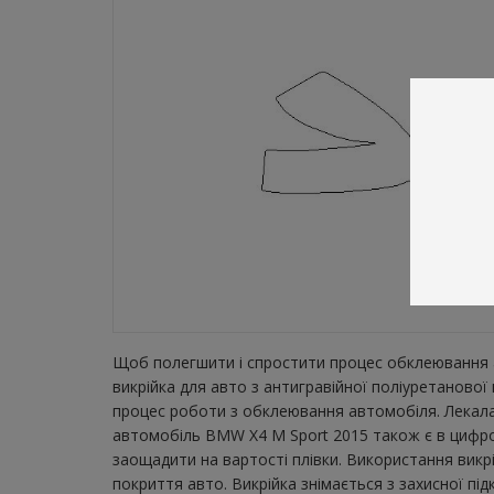
Щоб полегшити і спростити процес обклеювання а
викрійка для авто з антигравійної поліуретаново
процес роботи з обклеювання автомобіля. Лекала 
автомобіль BMW X4 M Sport 2015 також є в цифров
заощадити на вартості плівки. Використання викр
покриття авто. Викрійка знімається з захисної пі