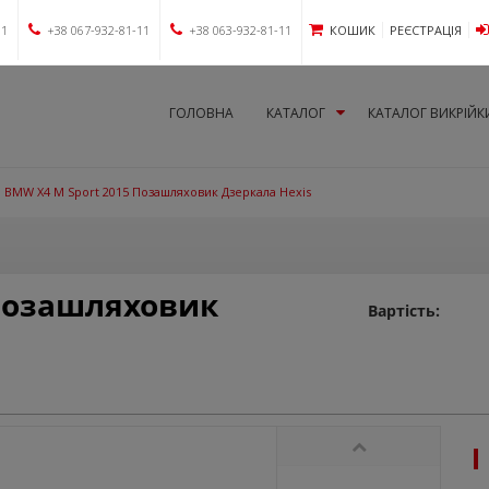
11
+38 067-932-81-11
+38 063-932-81-11
КОШИК
РЕЄСТРАЦІЯ
ГОЛОВНА
КАТАЛОГ
КАТАЛОГ ВИКРІЙК
BMW X4 M Sport 2015 Позашляховик Дзеркала Hexis
 Позашляховик
Вартість: