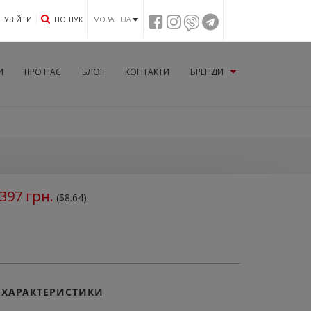
УВIЙТИ
ПОШУК
МОВА UA
И
ПРО НАС
БЛОГ
КОНТАКТИ
БРЕНДИ
397
грн.
($8.64)
ХАРАКТЕРИСТИКИ