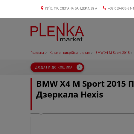
КИЇВ, ПР. СТЕПАНА БАНДЕРИ, 28 А
+38 050-932-81-
Головна
Каталог викрійки і лекал
BMW X4 M Sport 2015
ДОДАТИ ДО КОШИКА
BMW X4 M Sport 2015
Дзеркала Hexis