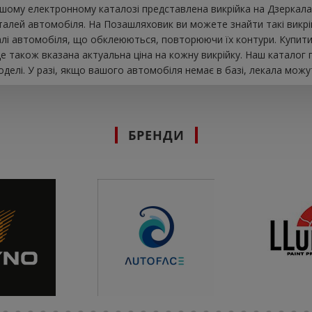
шому електронному каталозі представлена ​​викрійка на Дзеркал
алей автомобіля. На Позашляховик ви можете знайти такі викрійки 
талі автомобіля, що обклеюються, повторюючи їх контури. Купит
е також вказана актуальна ціна на кожну викрійку. Наш катало
делі. У разі, якщо вашого автомобіля немає в базі, лекала можу
БРЕНДИ