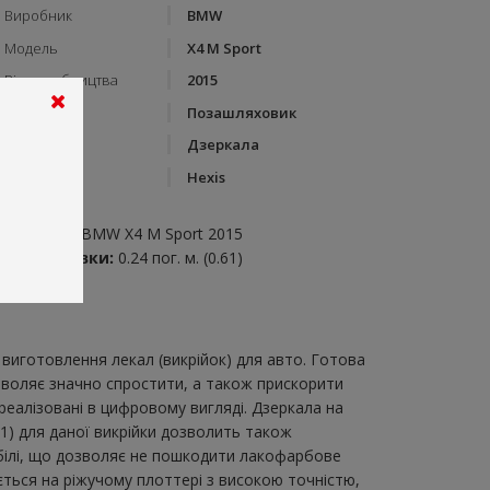
Виробник
BMW
Модель
X4 M Sport
Рік виробництва
2015
Тип кузову
Позашляховик
Категорія
Дзеркала
Бренд
Hexis
пис:
зеркала на BMW X4 M Sport 2015
итрата плівки:
0.24 пог. м. (0.61)
виготовлення лекал (викрійок) для авто. Готова
озволяє значно спростити, а також прискорити
еалізовані в цифровому вигляді. Дзеркала на
1) для даної викрійки дозволить також
обілі, що дозволяє не пошкодити лакофарбове
ається на ріжучому плоттері з високою точністю,