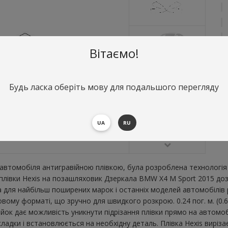
Вітаємо!
Будь ласка оберіть мову для подальшого перегляду
О
Д
В
UA
RU
втомобіля антигравійною плівкою, була розроблена технологія 
ї плівки Hexis на позашляховик Дзеркала BMW X4 M Sport 2015 д
для найбільш поширених марок і останніх моделей автомобілів р
ому форматі, що зручно для швидкого розкрою. 0.24 пог. м. (0.6
ійок дає можливість уникнути підрізання плівки прямо на автом
дкладки і встановлюється на необхідну деталь. Плівка Hexis виріз