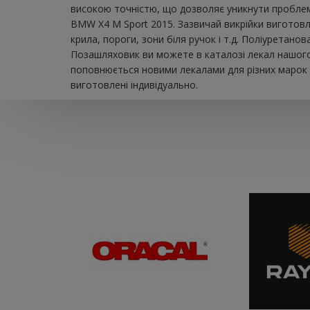
високою точністю, що дозволяє уникнути проблем 
BMW X4 M Sport 2015. Зазвичай викрійки виготовл
крила, пороги, зони біля ручок і т.д. Поліуретано
Позашляховик ви можете в каталозі лекал нашого 
поповнюється новими лекалами для різних марок а
виготовлені індивідуально.