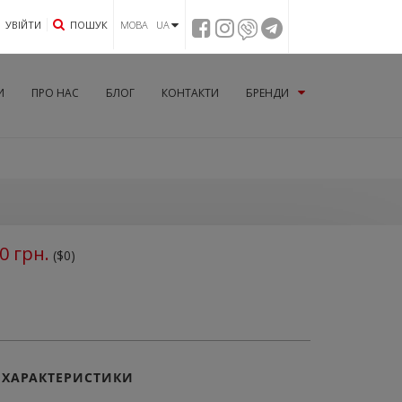
УВIЙТИ
ПОШУК
МОВА UA
И
ПРО НАС
БЛОГ
КОНТАКТИ
БРЕНДИ
0
грн.
($0)
ХАРАКТЕРИСТИКИ