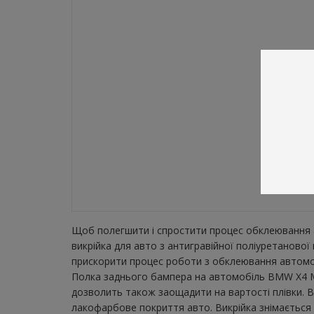
Щоб полегшити і спростити процес обклеювання а
викрійка для авто з антигравійної поліуретаново
прискорити процес роботи з обклеювання автомобі
Полка заднього бампера на автомобіль BMW X4 M S
дозволить також заощадити на вартості плівки. В
лакофарбове покриття авто. Викрійка знімається з