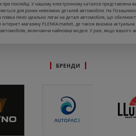
при поклейці. У нашому електронному каталозі представлена ​​в
яються для різних невеликих деталей автомобіля. На Позашляхови
ва плівка Hexis ідеально лягає на деталі автомобіля, що обклеюю
інтернет-магазину PLENKA.market, де також вказана актуальна ц
втомобілів, включаючи найновіші моделі. У разі, якщо вашого а
БРЕНДИ