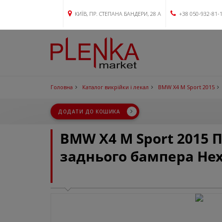
КИЇВ, ПР. СТЕПАНА БАНДЕРИ, 28 А
+38 050-932-81-
Головна
Каталог викрійки і лекал
BMW X4 M Sport 2015
ДОДАТИ ДО КОШИКА
BMW X4 M Sport 2015
заднього бампера Hex