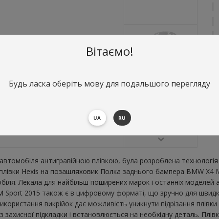
Вітаємо!
Будь ласка оберіть мову для подальшого перегляду
О
П
UA
RU
В
втомобіля антигравійною плівкою, була розроблена технологія 
ї плівки Hexis на позашляховик Полка заднього бампера BMW X4 
ля. Лекала для найбільш поширених марок і останніх моделей а
port 2015 також є в цифровому форматі, що зручно для швидкого 
икористання викрійок дає можливість уникнути підрізання плівк
 захисної підкладки і встановлюється на необхідну деталь. Плівк