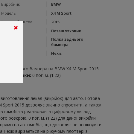
Виробник
BMW
Модель
X4 M Sport
Рік виробництва
2015
Тип кузову
Позашляховик
Полка заднього
Категорія
бампера
Бренд
Hexis
пис:
олка заднього бампера на BMW X4 M Sport 2015
итрата плівки:
0 пог. м. (1.22)
виготовлення лекал (викрійок) для авто. Готова
M Sport 2015 дозволяє значно спростити, а також
втомобілів реалізовані в цифровому вигляді.
розкрою. 0 пог. м. (1.22) для даної викрійки
и прямо на автомобілі, що дозволяє не пошкодити
а Hexis вирізається на ріжучому плоттері з