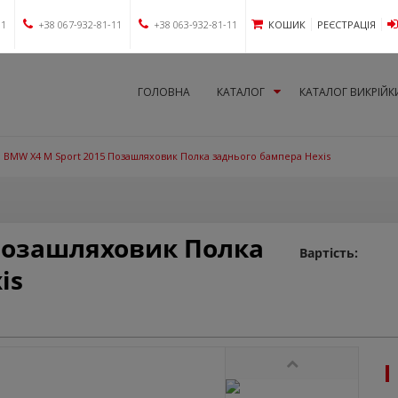
11
+38 067-932-81-11
+38 063-932-81-11
КОШИК
РЕЄСТРАЦІЯ
ГОЛОВНА
КАТАЛОГ
КАТАЛОГ ВИКРІЙК
BMW X4 M Sport 2015 Позашляховик Полка заднього бампера Hexis
 Позашляховик Полка
Вартість:
is