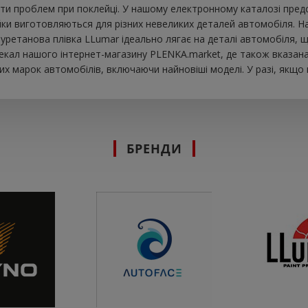
ти проблем при поклейці. У нашому електронному каталозі предс
йки виготовляються для різних невеликих деталей автомобіля. Н
 Поліуретанова плівка LLumar ідеально лягає на деталі автомобіля
екал нашого інтернет-магазину PLENKA.market, де також вказана 
х марок автомобілів, включаючи найновіші моделі. У разі, якщо
БРЕНДИ