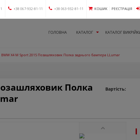
11
+38 067-932-81-11
+38 063-932-81-11
КОШИК
РЕЄСТРАЦІЯ
ГОЛОВНА
КАТАЛОГ
КАТАЛОГ ВИКРІЙК
BMW X4 M Sport 2015 Позашляховик Полка заднього бампера LLumar
 Позашляховик Полка
Вартість:
umar