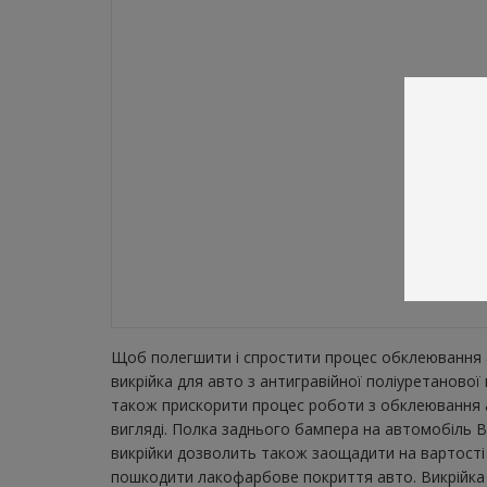
Щоб полегшити і спростити процес обклеювання а
викрійка для авто з антигравійної поліуретаново
також прискорити процес роботи з обклеювання а
вигляді. Полка заднього бампера на автомобіль B
викрійки дозволить також заощадити на вартості 
пошкодити лакофарбове покриття авто. Викрійка з