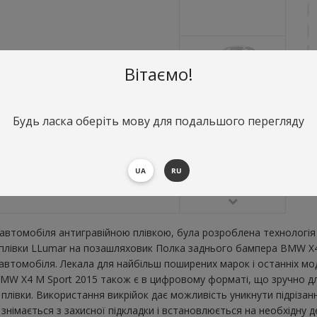
Вітаємо!
Будь ласка оберіть мову для подальшого перегляду
О
П
UA
RU
В
втомобіля антигравійною плівкою, була розроблена технологія 
ї плівки LLumar на позашляховик Полка заднього бампера BMW X4
втомобіля. Лекала для найбільш поширених марок і останніх мо
MW X4 M Sport 2015 також є в цифровому форматі, що зручно для 
плівки. Використання викрійок дає можливість уникнути підрізан
німається з захисної підкладки і встановлюється на необхідну д