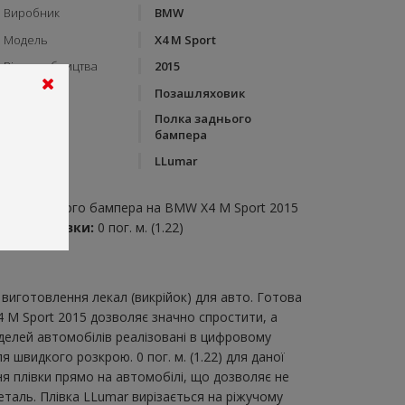
Виробник
BMW
Модель
X4 M Sport
Рік виробництва
2015
Тип кузову
Позашляховик
Полка заднього
Категорія
бампера
Бренд
LLumar
пис:
олка заднього бампера на BMW X4 M Sport 2015
итрата плівки:
0 пог. м. (1.22)
виготовлення лекал (викрійок) для авто. Готова
 M Sport 2015 дозволяє значно спростити, а
делей автомобілів реалізовані в цифровому
швидкого розкрою. 0 пог. м. (1.22) для даної
ня плівки прямо на автомобілі, що дозволяє не
еталь. Плівка LLumar вирізається на ріжучому