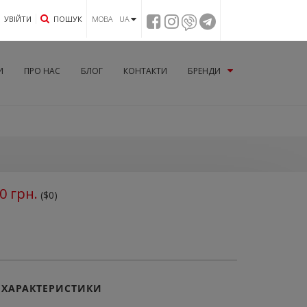
УВIЙТИ
ПОШУК
МОВА UA
И
ПРО НАС
БЛОГ
КОНТАКТИ
БРЕНДИ
0
грн.
($0)
ХАРАКТЕРИСТИКИ