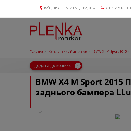
КИЇВ, ПР. СТЕПАНА БАНДЕРИ, 28 А
+38 050-932-81-
Головна
Каталог викрійки і лекал
BMW X4 M Sport 2015
ДОДАТИ ДО КОШИКА
BMW X4 M Sport 2015
заднього бампера LL