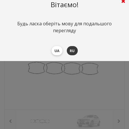
Вітаємо!
268
грн.
Вартість:
($5.83)
Будь ласка оберіть мову для подальшого
перегляду
UA
RU