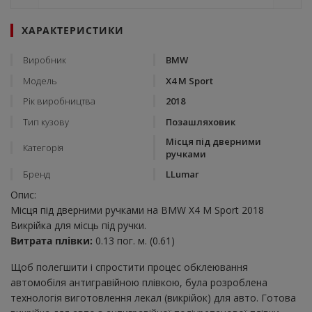
ХАРАКТЕРИСТИКИ
Виробник
BMW
Модель
X4 M Sport
Рік виробництва
2018
Тип кузову
Позашляховик
Місця під дверними
Категорія
ручками
Бренд
LLumar
Опис:
Місця під дверними ручками на BMW X4 M Sport 2018
Викрійка для місць під ручки.
Витрата плівки:
0.13 пог. м. (0.61)
Щоб полегшити і спростити процес обклеювання
автомобіля антигравійною плівкою, була розроблена
технологія виготовлення лекал (викрійок) для авто. Готова