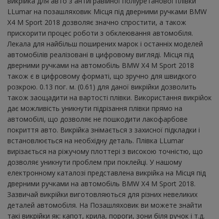
викрійка для авто з антигравійної поліуретанової плівки
LLumar на позашляховик Місця під дверними ручками BMW
X4 M Sport 2018 дозволяє значно спростити, а також
прискорити процес роботи з обклеювання автомобіля.
Лекала для найбільш поширених марок і останніх моделей
автомобілів реалізовані в цифровому вигляді. Місця під
дверними ручками на автомобіль BMW X4 M Sport 2018
також є в цифровому форматі, що зручно для швидкого
розкрою. 0.13 пог. м. (0.61) для даної викрійки дозволить
також заощадити на вартості плівки. Використання викрійок
дає можливість уникнути підрізання плівки прямо на
автомобілі, що дозволяє не пошкодити лакофарбове
покриття авто. Викрійка знімається з захисної підкладки і
встановлюється на необхідну деталь. Плівка LLumar
вирізається на ріжучому плоттері з високою точністю, що
дозволяє уникнути проблем при поклейці. У нашому
електронному каталозі представлена ​​викрійка на Місця під
дверними ручками на автомобіль BMW X4 M Sport 2018.
Зазвичай викрійки виготовляються для різних невеликих
деталей автомобіля. На Позашляховик ви можете знайти
такі викрійки як: капот, крила, пороги, зони біля ручок і т.д.