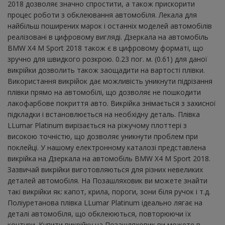
2018 дозволяє значно спростити, а також прискорити
процес роботи з обклеювання автомобіля. Лекала для
найбільш поширених марок і останніх моделей автомобілів
реалізовані в цифровому вигляді. Дзеркала на автомобіль
BMW X4 M Sport 2018 також є в цифровому форматі, що
зручно для швидкого розкрою. 0.23 пог. м. (0.61) для даної
викрійки дозволить також заощадити на вартості плівки.
Використання викрійок дає можливість уникнути підрізання
плівки прямо на автомобілі, що дозволяє не пошкодити
лакофарбове покриття авто. Викрійка знімається з захисної
підкладки і встановлюється на необхідну деталь. Плівка
LLumar Platinum вирізається на ріжучому плоттері з
високою точністю, що дозволяє уникнути проблем при
поклейці. У нашому електронному каталозі представлена ​​
викрійка на Дзеркала на автомобіль BMW X4 M Sport 2018.
Зазвичай викрійки виготовляються для різних невеликих
деталей автомобіля. На Позашляховик ви можете знайти
такі викрійки як: капот, крила, пороги, зони біля ручок і т.д.
Поліуретанова плівка LLumar Platinum ідеально лягає на
деталі автомобіля, що обклеюються, повторюючи їх
контури. Купити викрійку на Позашляховик ви можете в