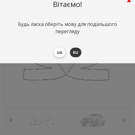
489
грн.
Вартість:
($10.64)
Вітаємо!
Будь ласка оберіть мову для подальшого
перегляду
UA
RU