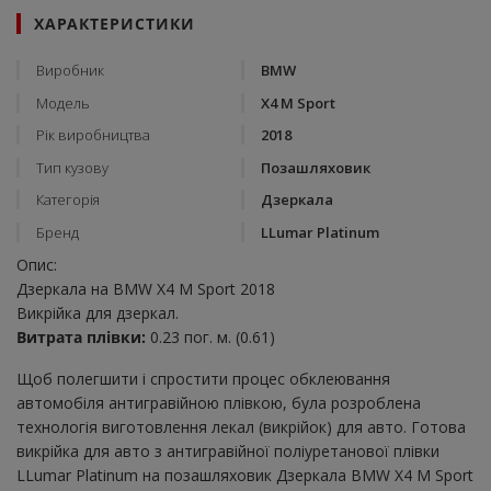
ХАРАКТЕРИСТИКИ
Виробник
BMW
Модель
X4 M Sport
Рік виробництва
2018
Тип кузову
Позашляховик
Категорія
Дзеркала
Бренд
LLumar Platinum
Опис:
Дзеркала на BMW X4 M Sport 2018
Викрійка для дзеркал.
Витрата плівки:
0.23 пог. м. (0.61)
Щоб полегшити і спростити процес обклеювання
автомобіля антигравійною плівкою, була розроблена
технологія виготовлення лекал (викрійок) для авто. Готова
викрійка для авто з антигравійної поліуретанової плівки
LLumar Platinum на позашляховик Дзеркала BMW X4 M Sport