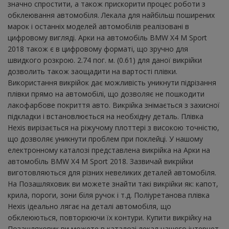
значно спростити, а також прискорити процес роботи з
обклеювання автомобіля. Лекала для найбільш поширених
марок і останніх моделей автомобілів реалізовані в
цифровому вигляді. Арки на автомобіль BMW X4 M Sport
2018 також є в цифровому форматі, що зручно для
швидкого розкрою. 2.74 пог. м. (0.61) для даної викрійки
дозволить також заощадити на вартості плівки.
Використання викрійок дає можливість уникнути підрізання
плівки прямо на автомобілі, що дозволяє не пошкодити
лакофарбове покриття авто. Викрійка знімається з захисної
підкладки і встановлюється на необхідну деталь. Плівка
Hexis вирізається на ріжучому плоттері з високою точністю,
що дозволяє уникнути проблем при поклейці. У нашому
електронному каталозі представлена ​​викрійка на Арки на
автомобіль BMW X4 M Sport 2018. Зазвичай викрійки
виготовляються для різних невеликих деталей автомобіля.
На Позашляховик ви можете знайти такі викрійки як: капот,
крила, пороги, зони біля ручок і т.д. Поліуретанова плівка
Hexis ідеально лягає на деталі автомобіля, що
обклеюються, повторюючи їх контури. Купити викрійку на
Позашляховик ви можете в каталозі лекал нашого інтернет-