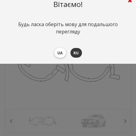
4533
грн.
Вартість:
($98.64)
Вітаємо!
Будь ласка оберіть мову для подальшого
перегляду
UA
RU