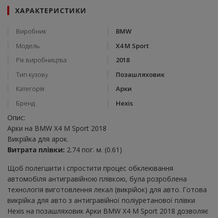
ХАРАКТЕРИСТИКИ
Виробник
BMW
Модель
X4 M Sport
Рік виробництва
2018
Тип кузову
Позашляховик
Категорія
Арки
Бренд
Hexis
Опис:
Арки на BMW X4 M Sport 2018
Викрійка для арок.
Витрата плівки:
2.74 пог. м. (0.61)
Щоб полегшити і спростити процес обклеювання
автомобіля антигравійною плівкою, була розроблена
технологія виготовлення лекал (викрійок) для авто. Готова
викрійка для авто з антигравійної поліуретанової плівки
Hexis на позашляховик Арки BMW X4 M Sport 2018 дозволяє