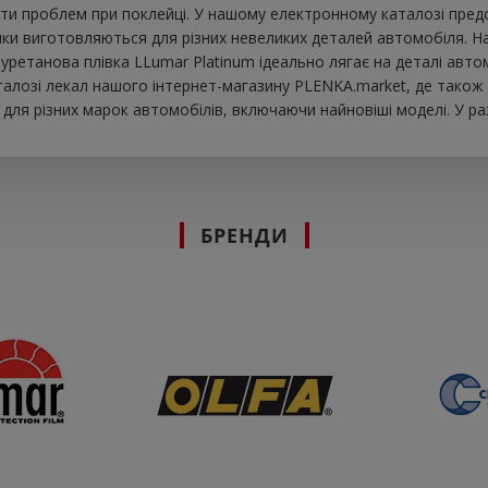
ти проблем при поклейці. У нашому електронному каталозі предста
йки виготовляються для різних невеликих деталей автомобіля. Н
Поліуретанова плівка LLumar Platinum ідеально лягає на деталі а
алозі лекал нашого інтернет-магазину PLENKA.market, де також 
ля різних марок автомобілів, включаючи найновіші моделі. У раз
БРЕНДИ