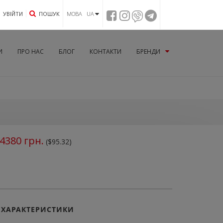
УВIЙТИ
ПОШУК
МОВА UA
И
ПРО НАС
БЛОГ
КОНТАКТИ
БРЕНДИ
4380
грн.
($95.32)
ХАРАКТЕРИСТИКИ