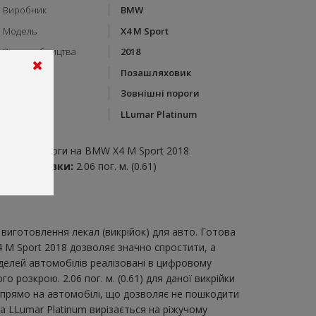
Виробник
BMW
Модель
X4 M Sport
Рік виробництва
2018
Тип кузову
Позашляховик
Категорія
Зовнішні пороги
Бренд
LLumar Platinum
пис:
овнішні пороги на BMW X4 M Sport 2018
итрата плівки:
2.06 пог. м. (0.61)
виготовлення лекал (викрійок) для авто. Готова
4 M Sport 2018 дозволяє значно спростити, а
делей автомобілів реалізовані в цифровому
розкрою. 2.06 пог. м. (0.61) для даної викрійки
и прямо на автомобілі, що дозволяє не пошкодити
ка LLumar Platinum вирізається на ріжучому