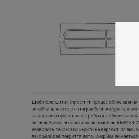
Щоб полегшити і спростити процес обклеювання а
викрійка для авто з антигравійної поліуретаново
також прискорити процес роботи з обклеювання а
вигляді. Зовнішні пороги на автомобіль BMW X4 M 
дозволить також заощадити на вартості плівки. В
лакофарбове покриття авто. Викрійка знімається з