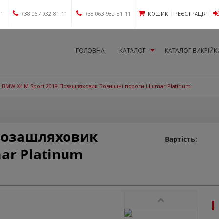
11
+38 067-932-81-11
+38 063-932-81-11
КОШИК
РЕЄСТРАЦІЯ
ГОЛОВНА
КАТАЛОГ
КАТАЛОГ ВИКРІЙК
BMW X4 M Sport 2018 Позашляховик Зовнішні пороги LLumar Platinum
 Позашляховик
Вартість:
ar Platinum