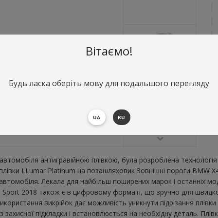
Вітаємо!
Будь ласка оберіть мову для подальшого перегляду
О
З
В
UA
RU
втомобіля антигравійною плівкою, була розроблена технологія 
ї плівки LLumar Platinum на позашляховик Зовнішні пороги BMW X
втомобіля. Лекала для найбільш поширених марок і останніх мо
Sport 2018 також є в цифровому форматі, що зручно для швидкого 
икористання викрійок дає можливість уникнути підрізання плівк
 захисної підкладки і встановлюється на необхідну деталь. Плів