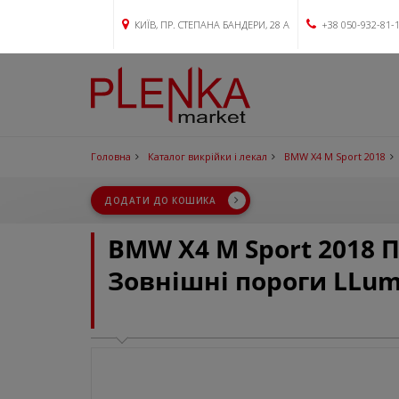
КИЇВ, ПР. СТЕПАНА БАНДЕРИ, 28 А
+38 050-932-81-
Головна
Каталог викрійки і лекал
BMW X4 M Sport 2018
ДОДАТИ ДО КОШИКА
BMW X4 M Sport 2018
Зовнішні пороги LLum