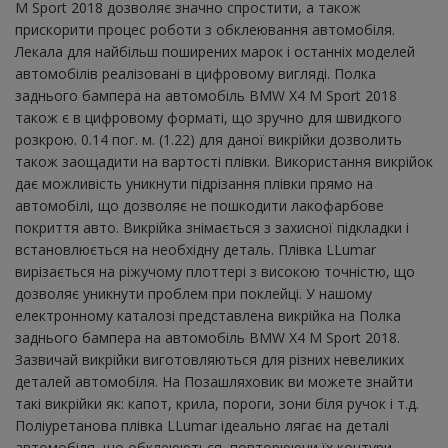
M Sport 2018 дозволяє значно спростити, а також
прискорити процес роботи з обклеювання автомобіля.
Лекала для найбільш поширених марок і останніх моделей
автомобілів реалізовані в цифровому вигляді. Полка
заднього бампера на автомобіль BMW X4 M Sport 2018
також є в цифровому форматі, що зручно для швидкого
розкрою. 0.14 пог. м. (1.22) для даної викрійки дозволить
також заощадити на вартості плівки. Використання викрійок
дає можливість уникнути підрізання плівки прямо на
автомобілі, що дозволяє не пошкодити лакофарбове
покриття авто. Викрійка знімається з захисної підкладки і
встановлюється на необхідну деталь. Плівка LLumar
вирізається на ріжучому плоттері з високою точністю, що
дозволяє уникнути проблем при поклейці. У нашому
електронному каталозі представлена ​​викрійка на Полка
заднього бампера на автомобіль BMW X4 M Sport 2018.
Зазвичай викрійки виготовляються для різних невеликих
деталей автомобіля. На Позашляховик ви можете знайти
такі викрійки як: капот, крила, пороги, зони біля ручок і т.д.
Поліуретанова плівка LLumar ідеально лягає на деталі
автомобіля, що обклеюються, повторюючи їх контури.