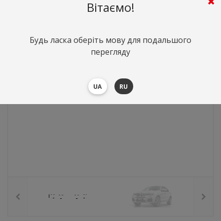
577
грн.
Вартість:
($12.55)
Вітаємо!
Будь ласка оберіть мову для подальшого
перегляду
UA
RU