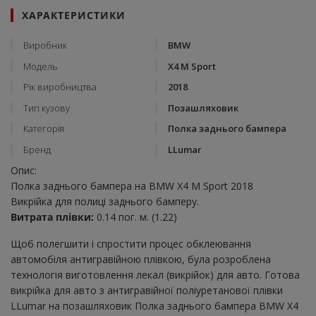
ХАРАКТЕРИСТИКИ
Виробник
BMW
Модель
X4 M Sport
Рік виробництва
2018
Тип кузову
Позашляховик
Категорія
Полка заднього бампера
Бренд
LLumar
Опис:
Полка заднього бампера на BMW X4 M Sport 2018
Викрійка для полиці заднього бамперу.
Витрата плівки:
0.14 пог. м. (1.22)
Щоб полегшити і спростити процес обклеювання
автомобіля антигравійною плівкою, була розроблена
технологія виготовлення лекал (викрійок) для авто. Готова
викрійка для авто з антигравійної поліуретанової плівки
LLumar на позашляховик Полка заднього бампера BMW X4