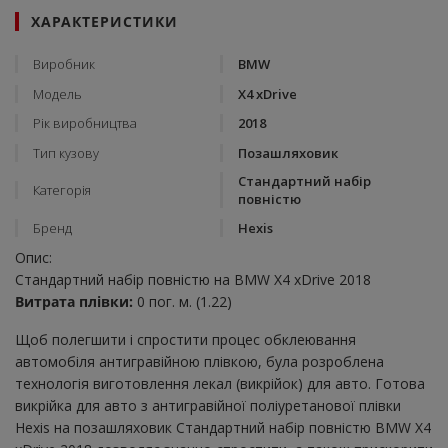
ХАРАКТЕРИСТИКИ
Виробник
BMW
Модель
X4 xDrive
Рік виробництва
2018
Тип кузову
Позашляховик
Стандартний набір
Категорія
повністю
Бренд
Hexis
Опис:
Стандартний набір повністю на BMW X4 xDrive 2018
Витрата плівки:
0 пог. м. (1.22)
Щоб полегшити і спростити процес обклеювання
автомобіля антигравійною плівкою, була розроблена
технологія виготовлення лекал (викрійок) для авто. Готова
викрійка для авто з антигравійної поліуретанової плівки
Hexis на позашляховик Стандартний набір повністю BMW X4