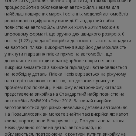
xDrive 2018 дозволяє значно спростити, а також прискорити
процес роботи з обклеювання автомобіля. Лекала для
найбільш поширених марок і останніх моделей автомобілів
реалізовані в цифровому вигляді. Стандартний набір
повністю на автомобіль BMW X4 xDrive 2018 також є в
цифровому форматі, що зручно для швидкого розкрою. 0
пог. м. (1.22) для даної викрійки дозволить також заощадити
на вартості плівки. Використання викрійок дає можливість
уникнути підрізання плівки прямо на автомобілі, що
дозволяє не пошкодити лакофарбове покриття авто.
Викрійка знімається з захисної підкладки і встановлюється
на необхідну деталь. Плівка Hexis вирізається на ріжучому
плоттері з високою точністю, що дозволяє уникнути
проблем при поклейці. У нашому електронному каталозі
представлена ​​викрійка на Стандартний набір повністю на
автомобіль BMW X4 xDrive 2018. Зазвичай викрійки
виготовляються для різних невеликих деталей автомобіля.
На Позашляховик ви можете знайти такі викрійки як: капот,
крила, пороги, зони біля ручок і т.д. Поліуретанова плівка
Hexis ідеально лягає на деталі автомобіля, що
обклеюються, повторюючи їх контури. Купити викрійку на