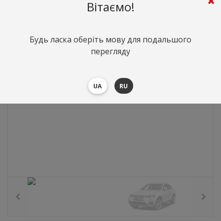
0
грн.
Вартість:
($0)
Вітаємо!
Будь ласка оберіть мову для подальшого
перегляду
UA
RU