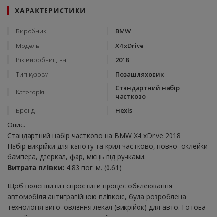
ХАРАКТЕРИСТИКИ
Виробник
BMW
Модель
X4 xDrive
Рік виробництва
2018
Тип кузову
Позашляховик
Стандартний набір
Категорія
частково
Бренд
Hexis
Опис:
Стандартний набір частково на BMW X4 xDrive 2018
Набір викрійки для капоту та крил частково, повної оклейки
бампера, дзеркал, фар, місць під ручками.
Витрата плівки:
4.83 пог. м. (0.61)
Щоб полегшити і спростити процес обклеювання
автомобіля антигравійною плівкою, була розроблена
технологія виготовлення лекал (викрійок) для авто. Готова