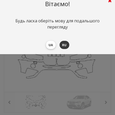
7992
грн.
Вартість:
($173.88)
Вітаємо!
Будь ласка оберіть мову для подальшого
перегляду
UA
RU