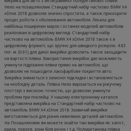
викрійка для авто з антигравійної поліуретанової плівки
Hexis на позашляховик Стандартний набір частково BMW X4
xDrive 2018 дозволяє значно спростити, а також прискорити
процес роботи з обклеювання автомобіля. Лекала для
найбільш поширених марок і останніх моделей автомобілів
реалізовані в цифровому вигляді. Стандартний набір
частково на автомобіль BMW X4 xDrive 2018 також є в
цифровому форматі, що зручно для швидкого розкрою. 4.83
пог. м. (0.61) для даної викрійки дозволить також заощадити
на вартості плівки. Використання викрійок дає можливість
уникнути підрізання плівки прямо на автомобілі, що
дозволяє не пошкодити лакофарбове покриття авто.
Викрійка знімається з захисної підкладки і встановлюється
на необхідну деталь. Плівка Hexis вирізається на ріжучому
плоттері з високою точністю, що дозволяє уникнути
проблем при поклейці. У нашому електронному каталозі
представлена ​​викрійка на Стандартний набір частково на
автомобіль BMW X4 xDrive 2018. Зазвичай викрійки
виготовляються для різних невеликих деталей автомобіля.
На Позашляховик ви можете знайти такі викрійки як: капот,
крила, пороги, зони біля ручок і т.д. Поліуретанова плівка