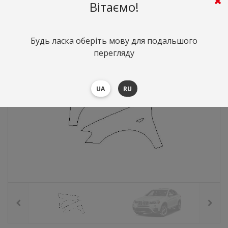
4633
грн.
Вартість:
($100.8)
Вітаємо!
Будь ласка оберіть мову для подальшого
перегляду
UA
RU