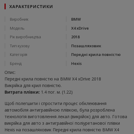
ХАРАКТЕРИСТИКИ
Виробник
BMW
Модель
X4 xDrive
Рік виробництва
2018
Тип кузову
Позашляховик
Категорія
Передні крила повністю
Бренд
Hexis
Опис:
Передні крила повністю на BMW X4 xDrive 2018
Викрійка для крил повністю.
Витрата плівки:
1.4 пог. м. (1.22)
Щоб полегшити і спростити процес обклеювання
автомобіля антигравійною плівкою, була розроблена
технологія виготовлення лекал (викрійок) для авто. Готова
викрійка для авто з антигравійної поліуретанової плівки
Hexis на позашляховик Передні крила повністю BMW X4