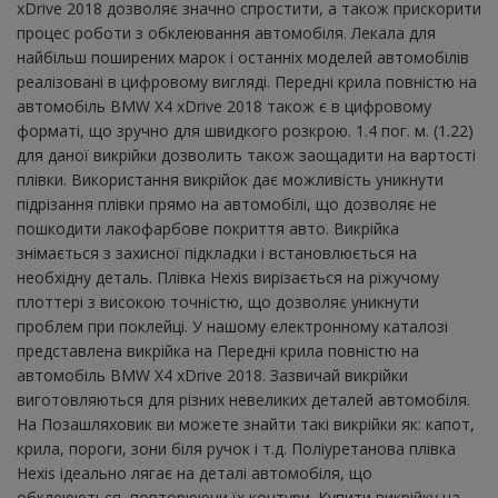
xDrive 2018 дозволяє значно спростити, а також прискорити
процес роботи з обклеювання автомобіля. Лекала для
найбільш поширених марок і останніх моделей автомобілів
реалізовані в цифровому вигляді. Передні крила повністю на
автомобіль BMW X4 xDrive 2018 також є в цифровому
форматі, що зручно для швидкого розкрою. 1.4 пог. м. (1.22)
для даної викрійки дозволить також заощадити на вартості
плівки. Використання викрійок дає можливість уникнути
підрізання плівки прямо на автомобілі, що дозволяє не
пошкодити лакофарбове покриття авто. Викрійка
знімається з захисної підкладки і встановлюється на
необхідну деталь. Плівка Hexis вирізається на ріжучому
плоттері з високою точністю, що дозволяє уникнути
проблем при поклейці. У нашому електронному каталозі
представлена ​​викрійка на Передні крила повністю на
автомобіль BMW X4 xDrive 2018. Зазвичай викрійки
виготовляються для різних невеликих деталей автомобіля.
На Позашляховик ви можете знайти такі викрійки як: капот,
крила, пороги, зони біля ручок і т.д. Поліуретанова плівка
Hexis ідеально лягає на деталі автомобіля, що
обклеюються, повторюючи їх контури. Купити викрійку на