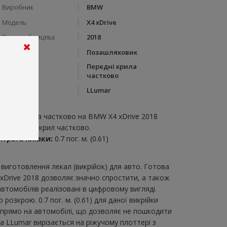
Виробник
BMW
Модель
X4 xDrive
Рік виробництва
2018
Тип кузову
Позашляховик
Передні крила
Категорія
частково
Бренд
LLumar
пис:
ередні крила частково на BMW X4 xDrive 2018
икрійка для крил частково.
итрата плівки:
0.7 пог. м. (0.61)
виготовлення лекал (викрійок) для авто. Готова
xDrive 2018 дозволяє значно спростити, а також
втомобілів реалізовані в цифровому вигляді.
зкрою. 0.7 пог. м. (0.61) для даної викрійки
и прямо на автомобілі, що дозволяє не пошкодити
ка LLumar вирізається на ріжучому плоттері з