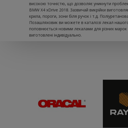
високою точністю, що дозволяє уникнути проблем 
BMW X4 xDrive 2018. Зазвичай викрійки виготовля
крила, пороги, зони біля ручок і т.д. Поліуретан
Позашляховик ви можете в каталозі лекал нашого 
поповнюється новими лекалами для різних марок а
виготовлені індивідуально.