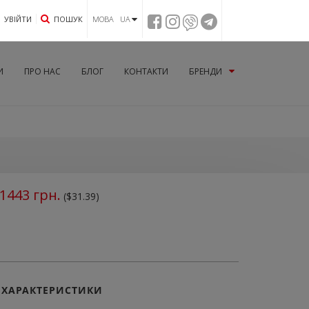
УВIЙТИ
ПОШУК
МОВА UA
И
ПРО НАС
БЛОГ
КОНТАКТИ
БРЕНДИ
1443
грн.
($31.39)
ХАРАКТЕРИСТИКИ