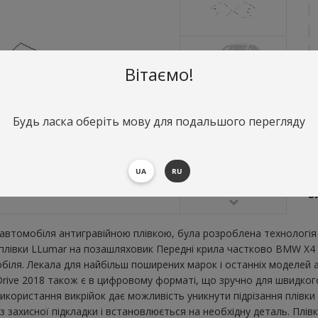
Вітаємо!
Будь ласка оберіть мову для подальшого перегляду
О
П
UA
RU
В
В
втомобіля антигравійною плівкою, була розроблена технологія 
ї плівки LLumar на позашляховик Передні крила частково BMW X4 
ля. Лекала для найбільш поширених марок і останніх моделей а
ve 2018 також є в цифровому форматі, що зручно для швидкого ро
икористання викрійок дає можливість уникнути підрізання плівк
 захисної підкладки і встановлюється на необхідну деталь. Плів