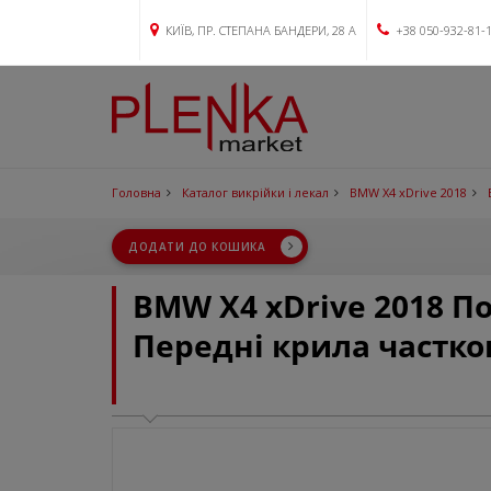
КИЇВ, ПР. СТЕПАНА БАНДЕРИ, 28 А
+38 050-932-81-
Головна
Каталог викрійки і лекал
BMW X4 xDrive 2018
ДОДАТИ ДО КОШИКА
BMW X4 xDrive 2018 
Передні крила частко