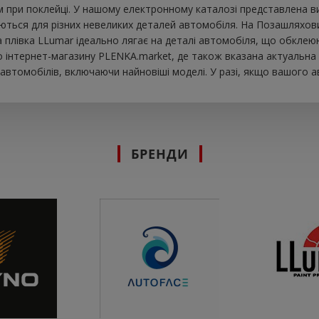
при поклейці. У нашому електронному каталозі представлена ​​в
ються для різних невеликих деталей автомобіля. На Позашляховик
ова плівка LLumar ідеально лягає на деталі автомобіля, що обкле
інтернет-магазину PLENKA.market, де також вказана актуальна ц
втомобілів, включаючи найновіші моделі. У разі, якщо вашого а
БРЕНДИ