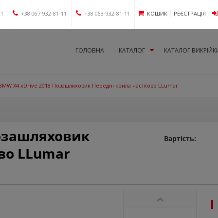
11
+38 067-932-81-11
+38 063-932-81-11
КОШИК
РЕЄСТРАЦІЯ
ГОЛОВНА
КАТАЛОГ
КАТАЛОГ ВИКРІЙК
BMW X4 xDrive 2018 Позашляховик Передні крила частково LLumar
Позашляховик
Вартість:
во LLumar