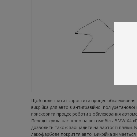
Щоб полегшити і спростити процес обклеювання а
викрійка для авто з антигравійної поліуретаново
прискорити процес роботи з обклеювання автомобі
Передні крила частково на автомобіль BMW X4 xDri
дозволить також заощадити на вартості плівки. В
лакофарбове покриття авто. Викрійка знімається з