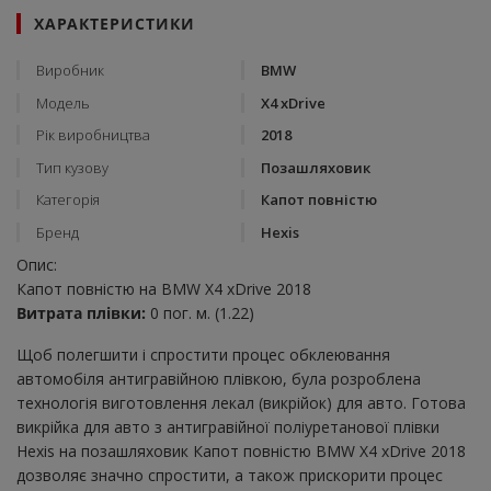
ХАРАКТЕРИСТИКИ
Виробник
BMW
Модель
X4 xDrive
Рік виробництва
2018
Тип кузову
Позашляховик
Категорія
Капот повністю
Бренд
Hexis
Опис:
Капот повністю на BMW X4 xDrive 2018
Витрата плівки:
0 пог. м. (1.22)
Щоб полегшити і спростити процес обклеювання
автомобіля антигравійною плівкою, була розроблена
технологія виготовлення лекал (викрійок) для авто. Готова
викрійка для авто з антигравійної поліуретанової плівки
Hexis на позашляховик Капот повністю BMW X4 xDrive 2018
дозволяє значно спростити, а також прискорити процес