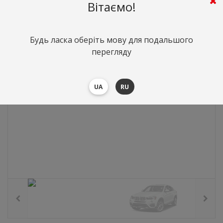
0
грн.
Вартість:
($0)
Вітаємо!
Будь ласка оберіть мову для подальшого
перегляду
UA
RU