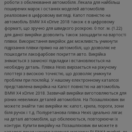
роботи з обклеювання автомобіля. Лекала для найбільш
поширених марок і останніх моделей автомобілів
реалізовані в цифровому вигляді. Капот повністю на
автомобіль BMW X4 xDrive 2018 також є в цифровому
форматі, що зручно для швидкого розкрою. 0 пог. м. (1.22)
для даної викрійки дозволить також заощадити на вартості
плівки. Використання викрійок дає можливість уникнути
підрізання плівки прямо на автомобілі, що дозволяє не
пошкодити лакофарбове покриття авто. Викрійка
знімається з захисної підкладки і встановлюється на
необхідну деталь. Плівка Hexis вирізається на ріжучому
плоттері з високою точністю, що дозволяє уникнути
проблем при поклейці. У нашому електронному каталозі
представлена ​​викрійка на Капот повністю на автомобіль
BMW X4 xDrive 2018. Зазвичай викрійки виготовляються для
різних невеликих деталей автомобіля. На Позашляховик ви
можете знайти такі викрійки як: капот, крила, пороги, зони
біля ручок і т.д. Поліуретанова плівка Hexis ідеально лягає
на деталі автомобіля, що обклеюються, повторюючи їх
контури. Купити викрійку на Позашляховик ви можете в
каталозі лекал нашого інтернет-магазину PLENKA.market, де