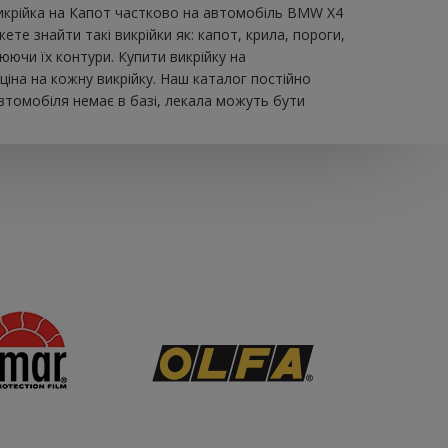
викрійка на Капот частково на автомобіль BMW X4
те знайти такі викрійки як: капот, крила, пороги,
юючи їх контури. Купити викрійку на
іна на кожну викрійку. Наш каталог постійно
втомобіля немає в базі, лекала можуть бути