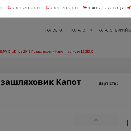
11
+38 067-932-81-11
+38 063-932-81-11
КОШИК
РЕЄСТРАЦІЯ
ГОЛОВНА
КАТАЛОГ
КАТАЛОГ ВИКРІЙК
BMW X4 xDrive 2018 Позашляховик Капот частково LEGEND
озашляховик Капот
Вартість: