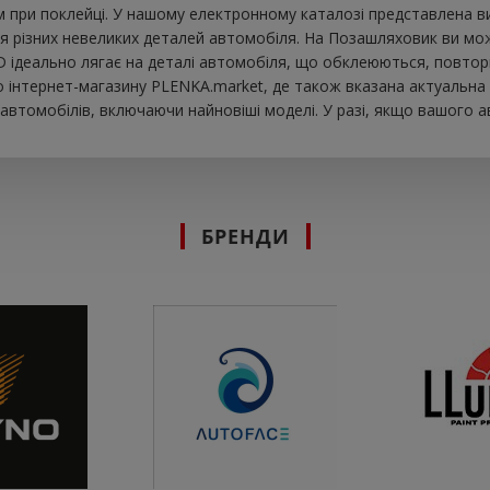
 при поклейці. У нашому електронному каталозі представлена ​​
я різних невеликих деталей автомобіля. На Позашляховик ви може
ND ідеально лягає на деталі автомобіля, що обклеюються, повтор
інтернет-магазину PLENKA.market, де також вказана актуальна ц
втомобілів, включаючи найновіші моделі. У разі, якщо вашого а
БРЕНДИ