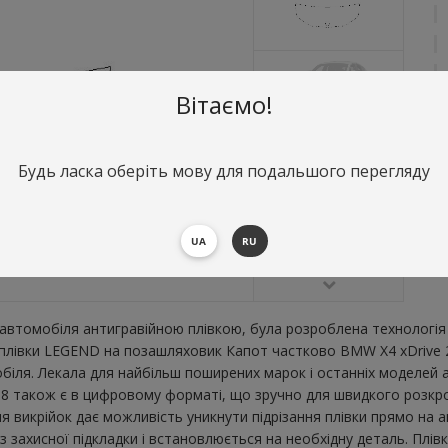
Вітаємо!
Будь ласка оберіть мову для подальшого перегляду
О
К
В
UA
RU
В
втомобіля антигравійною плівкою, була розроблена технологія 
ї плівки LEGEND на позашляховик Капот частково BMW X4 xDrive
ля. Лекала для найбільш поширених марок і останніх моделей а
 також є в цифровому форматі, що зручно для швидкого розкрою. 
я викрійок дає можливість уникнути підрізання плівки прямо на 
 захисної підкладки і встановлюється на необхідну деталь. Плів