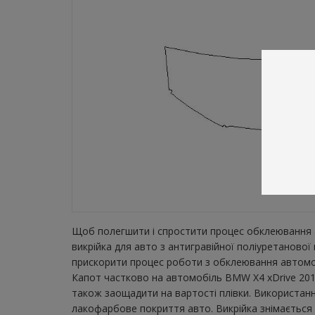
Щоб полегшити і спростити процес обклеювання а
викрійка для авто з антигравійної поліуретаново
прискорити процес роботи з обклеювання автомобі
Капот частково на автомобіль BMW X4 xDrive 2018
також заощадити на вартості плівки. Використанн
лакофарбове покриття авто. Викрійка знімається з