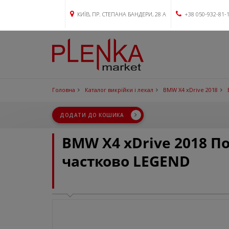
КИЇВ, ПР. СТЕПАНА БАНДЕРИ, 28 А
+38 050-932-81-
Головна
Каталог викрійки і лекал
BMW X4 xDrive 2018
ДОДАТИ ДО КОШИКА
BMW X4 xDrive 2018 П
частково LEGEND