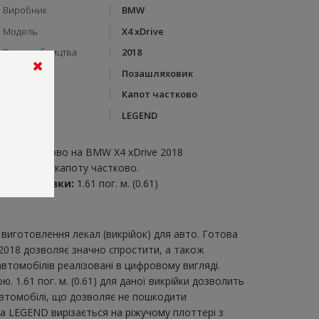
Виробник
BMW
Модель
X4 xDrive
Рік виробництва
2018
Тип кузову
Позашляховик
Категорія
Капот частково
Бренд
LEGEND
пис:
апот частково на BMW X4 xDrive 2018
икрійка для капоту частково.
итрата плівки:
1.61 пог. м. (0.61)
виготовлення лекал (викрійок) для авто. Готова
 2018 дозволяє значно спростити, а також
втомобілів реалізовані в цифровому вигляді.
1.61 пог. м. (0.61) для даної викрійки дозволить
автомобілі, що дозволяє не пошкодити
ка LEGEND вирізається на ріжучому плоттері з