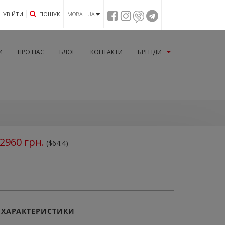
УВIЙТИ
ПОШУК
МОВА UA
И
ПРО НАС
БЛОГ
КОНТАКТИ
БРЕНДИ
2960
грн.
($64.4)
ХАРАКТЕРИСТИКИ