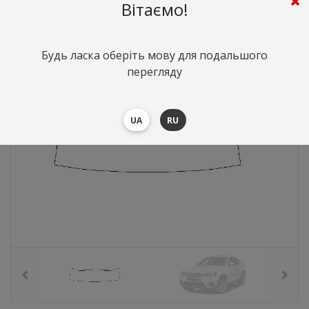
1123
грн.
Вартість:
($24.48)
Вітаємо!
Будь ласка оберіть мову для подальшого
перегляду
UA
RU