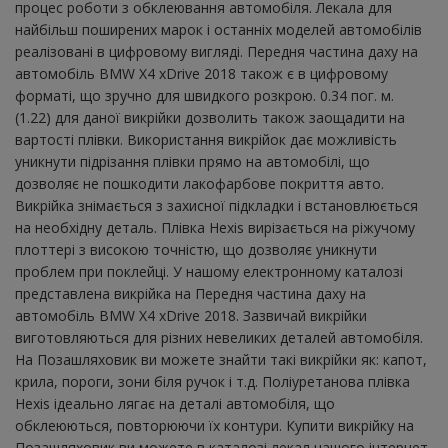
процес роботи з обклеювання автомобіля. Лекала для
найбільш поширених марок і останніх моделей автомобілів
реалізовані в цифровому вигляді. Передня частина даху на
автомобіль BMW X4 xDrive 2018 також є в цифровому
форматі, що зручно для швидкого розкрою. 0.34 пог. м.
(1.22) для даної викрійки дозволить також заощадити на
вартості плівки. Використання викрійок дає можливість
уникнути підрізання плівки прямо на автомобілі, що
дозволяє не пошкодити лакофарбове покриття авто.
Викрійка знімається з захисної підкладки і встановлюється
на необхідну деталь. Плівка Hexis вирізається на ріжучому
плоттері з високою точністю, що дозволяє уникнути
проблем при поклейці. У нашому електронному каталозі
представлена ​​викрійка на Передня частина даху на
автомобіль BMW X4 xDrive 2018. Зазвичай викрійки
виготовляються для різних невеликих деталей автомобіля.
На Позашляховик ви можете знайти такі викрійки як: капот,
крила, пороги, зони біля ручок і т.д. Поліуретанова плівка
Hexis ідеально лягає на деталі автомобіля, що
обклеюються, повторюючи їх контури. Купити викрійку на
Позашляховик ви можете в каталозі лекал нашого інтернет-