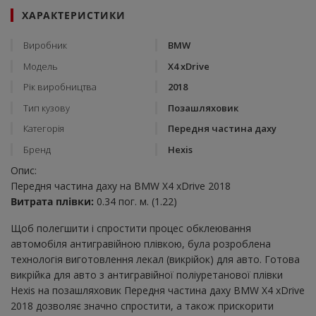
ХАРАКТЕРИСТИКИ
Виробник
BMW
Модель
X4 xDrive
Рік виробництва
2018
Тип кузову
Позашляховик
Категорія
Передня частина даху
Бренд
Hexis
Опис:
Передня частина даху на BMW X4 xDrive 2018
Витрата плівки:
0.34 пог. м. (1.22)
Щоб полегшити і спростити процес обклеювання
автомобіля антигравійною плівкою, була розроблена
технологія виготовлення лекал (викрійок) для авто. Готова
викрійка для авто з антигравійної поліуретанової плівки
Hexis на позашляховик Передня частина даху BMW X4 xDrive
2018 дозволяє значно спростити, а також прискорити