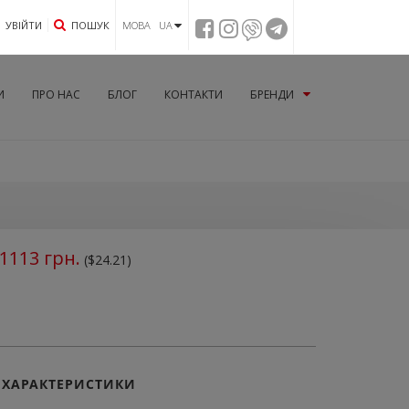
УВIЙТИ
ПОШУК
МОВА UA
И
ПРО НАС
БЛОГ
КОНТАКТИ
БРЕНДИ
1113
грн.
($24.21)
ХАРАКТЕРИСТИКИ