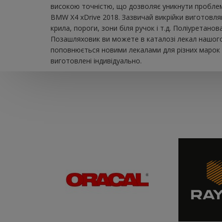
високою точністю, що дозволяє уникнути проблем 
BMW X4 xDrive 2018. Зазвичай викрійки виготовля
крила, пороги, зони біля ручок і т.д. Поліуретан
Позашляховик ви можете в каталозі лекал нашого 
поповнюється новими лекалами для різних марок а
виготовлені індивідуально.