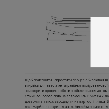
Щоб полегшити і спростити процес обклеювання а
викрійка для авто з антигравійної поліуретаново
прискорити процес роботи з обклеювання автомобі
Стійки лобового скла на автомобіль BMW X4 xDrive
дозволить також заощадити на вартості плівки. В
лакофарбове покриття авто. Викрійка знімається з