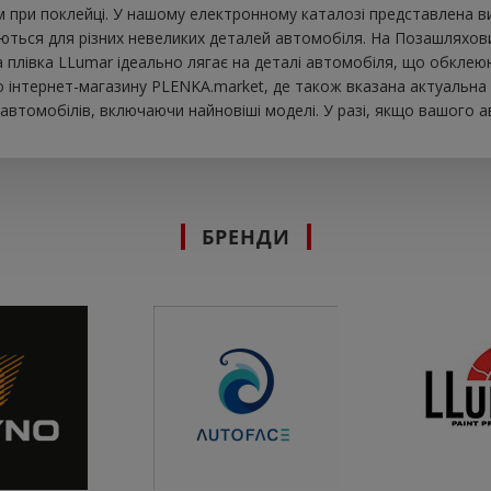
при поклейці. У нашому електронному каталозі представлена ​​в
ються для різних невеликих деталей автомобіля. На Позашляховик
ова плівка LLumar ідеально лягає на деталі автомобіля, що обкле
інтернет-магазину PLENKA.market, де також вказана актуальна ц
втомобілів, включаючи найновіші моделі. У разі, якщо вашого а
БРЕНДИ