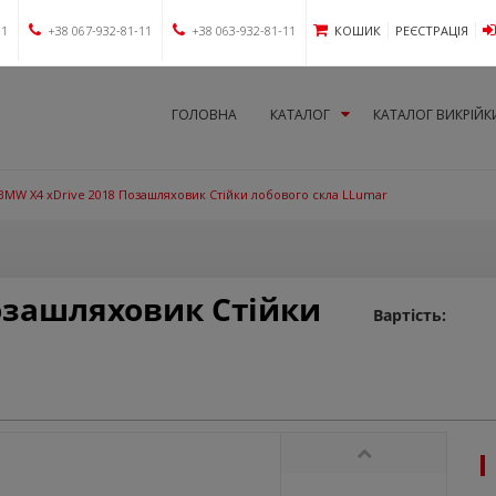
11
+38 067-932-81-11
+38 063-932-81-11
КОШИК
РЕЄСТРАЦІЯ
ГОЛОВНА
КАТАЛОГ
КАТАЛОГ ВИКРІЙК
BMW X4 xDrive 2018 Позашляховик Стійки лобового скла LLumar
озашляховик Стійки
Вартість: