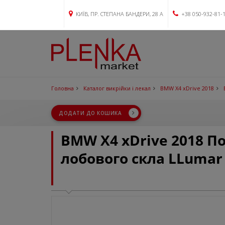
КИЇВ, ПР. СТЕПАНА БАНДЕРИ, 28 А
+38 050-932-81-
Головна
Каталог викрійки і лекал
BMW X4 xDrive 2018
ДОДАТИ ДО КОШИКА
BMW X4 xDrive 2018 П
лобового скла LLumar