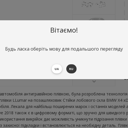
Вітаємо!
Будь ласка оберіть мову для подальшого перегляду
О
С
UA
RU
В
В
втомобіля антигравійною плівкою, була розроблена технологія 
ї плівки LLumar на позашляховик Стійки лобового скла BMW X4 xD
ля. Лекала для найбільш поширених марок і останніх моделей а
 2018 також є в цифровому форматі, що зручно для швидкого розк
икористання викрійок дає можливість уникнути підрізання плівк
 захисної підкладки і встановлюється на необхідну деталь. Плів