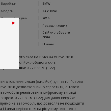
Виробник
BMW
Модель
X4 xDrive
Рік виробництва
2018
Тип кузову
Позашляховик
Стійки лобового
Категорія
скла
Бренд
LLumar
пис:
тійки лобового скла на BMW X4 xDrive 2018
икрійка для стійок лобового скла.
итрата плівки:
0.27 пог. м. (1.22)
виготовлення лекал (викрійок) для авто. Готова
rive 2018 дозволяє значно спростити, а також
втомобілів реалізовані в цифровому вигляді.
рою. 0.27 пог. м. (1.22) для даної викрійки
и прямо на автомобілі, що дозволяє не пошкодити
ка LLumar вирізається на ріжучому плоттері з