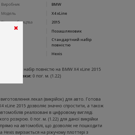
Виробник
BMW
Модель
X4 xLine
Рік виробництва
2015
Тип кузову
Позашляховик
Стандартний набір
Категорія
повністю
Бренд
Hexis
пис:
тандартний набір повністю на BMW X4 xLine 2015
итрата плівки:
0 пог. м. (1.22)
виготовлення лекал (викрійок) для авто. Готова
X4 xLine 2015 дозволяє значно спростити, а також
втомобілів реалізовані в цифровому вигляді.
о розкрою. 0 пог. м. (1.22) для даної викрійки
и прямо на автомобілі, що дозволяє не пошкодити
а Hexis вирізається на ріжучому плоттері з