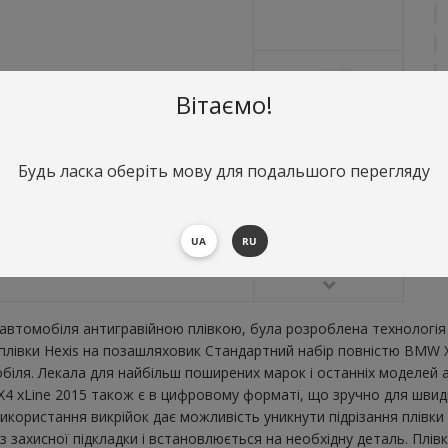
Вітаємо!
Будь ласка оберіть мову для подальшого перегляду
О
С
UA
RU
В
втомобіля антигравійною плівкою, була розроблена технологія 
ї плівки Hexis на позашляховик Стандартний набір повністю BMW 
ля. Лекала для найбільш поширених марок і останніх моделей а
 xLine 2015 також є в цифровому форматі, що зручно для швидког
икористання викрійок дає можливість уникнути підрізання плівк
 захисної підкладки і встановлюється на необхідну деталь. Плівк