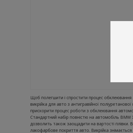
Щоб полегшити і спростити процес обклеювання а
викрійка для авто з антигравійної поліуретаново
прискорити процес роботи з обклеювання автомобі
Стандартний набір повністю на автомобіль BMW X4
дозволить також заощадити на вартості плівки. В
лакофарбове покриття авто. Викрійка знімається з