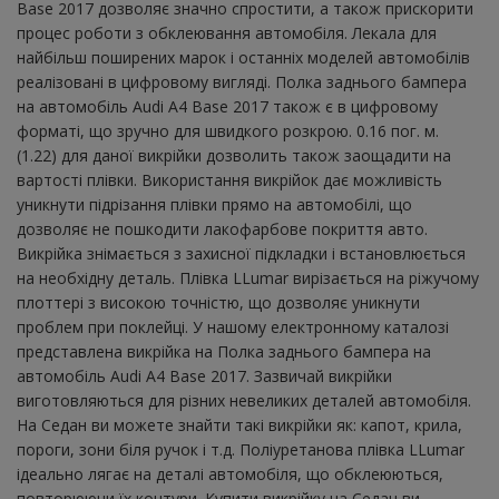
Base 2017 дозволяє значно спростити, а також прискорити
процес роботи з обклеювання автомобіля. Лекала для
найбільш поширених марок і останніх моделей автомобілів
реалізовані в цифровому вигляді. Полка заднього бампера
на автомобіль Audi A4 Base 2017 також є в цифровому
форматі, що зручно для швидкого розкрою. 0.16 пог. м.
(1.22) для даної викрійки дозволить також заощадити на
вартості плівки. Використання викрійок дає можливість
уникнути підрізання плівки прямо на автомобілі, що
дозволяє не пошкодити лакофарбове покриття авто.
Викрійка знімається з захисної підкладки і встановлюється
на необхідну деталь. Плівка LLumar вирізається на ріжучому
плоттері з високою точністю, що дозволяє уникнути
проблем при поклейці. У нашому електронному каталозі
представлена ​​викрійка на Полка заднього бампера на
автомобіль Audi A4 Base 2017. Зазвичай викрійки
виготовляються для різних невеликих деталей автомобіля.
На Седан ви можете знайти такі викрійки як: капот, крила,
пороги, зони біля ручок і т.д. Поліуретанова плівка LLumar
ідеально лягає на деталі автомобіля, що обклеюються,
повторюючи їх контури. Купити викрійку на Седан ви