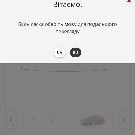
659
грн.
Вартість:
($14.35)
Вітаємо!
Будь ласка оберіть мову для подальшого
перегляду
UA
RU