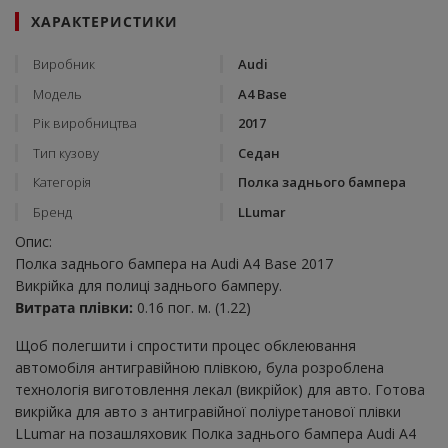
ХАРАКТЕРИСТИКИ
Виробник
Audi
Модель
A4 Base
Рік виробництва
2017
Тип кузову
Седан
Категорія
Полка заднього бампера
Бренд
LLumar
Опис:
Полка заднього бампера на Audi A4 Base 2017
Викрійка для полиці заднього бамперу.
Витрата плівки:
0.16 пог. м. (1.22)
Щоб полегшити і спростити процес обклеювання
автомобіля антигравійною плівкою, була розроблена
технологія виготовлення лекал (викрійок) для авто. Готова
викрійка для авто з антигравійної поліуретанової плівки
LLumar на позашляховик Полка заднього бампера Audi A4