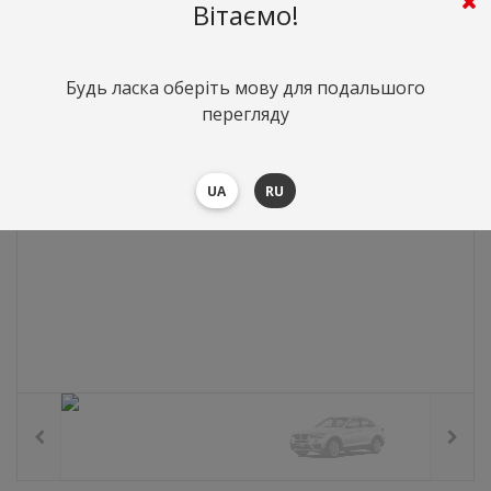
0
грн.
Вартість:
($0)
Вітаємо!
Будь ласка оберіть мову для подальшого
перегляду
UA
RU