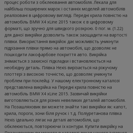
процес роботи з обклеювання автомобіля. Лекала для
найбільш поширених марок і останніх моделей автомобілів
реалізовані в цифровому вигляді. Передні крила повністю на
автомобіль BMW X4 xLine 2015 також є в цифровому
форматі, що зручно для швидкого розкрою. 0 пог. м. (1.22)
для даної викрійки дозволить також заощадити на вартості
плівки. Використання викрійок дає можливість уникнути
підрізання плівки прямо на автомобілі, що дозволяє не
пошкодити лакофарбове покриття авто. Викрійка
знімається з захисної підкладки і встановлюється на
необхідну деталь. Плівка Hexis вирізається на ріжучому
плоттері з високою точністю, що дозволяє уникнути
проблем при поклейці. У нашому електронному каталозі
представлена ​​викрійка на Передні крила повністю на
автомобіль BMW X4 xLine 2015. Зазвичай викрійки
виготовляються для різних невеликих деталей автомобіля.
На Позашляховик ви можете знайти такі викрійки як: капот,
крила, пороги, зони біля ручок і т.д. Поліуретанова плівка
Hexis ідеально лягає на деталі автомобіля, що
обклеюються, повторюючи їх контури. Купити викрійку на
Позашляховик ви можете в каталозі лекал нашого інтернет-