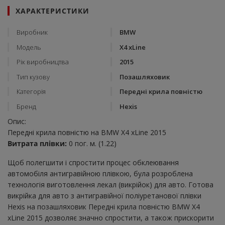
ХАРАКТЕРИСТИКИ
Виробник
BMW
Модель
X4 xLine
Рік виробництва
2015
Тип кузову
Позашляховик
Категорія
Передні крила повністю
Бренд
Hexis
Опис:
Передні крила повністю на BMW X4 xLine 2015
Витрата плівки:
0 пог. м. (1.22)
Щоб полегшити і спростити процес обклеювання
автомобіля антигравійною плівкою, була розроблена
технологія виготовлення лекал (викрійок) для авто. Готова
викрійка для авто з антигравійної поліуретанової плівки
Hexis на позашляховик Передні крила повністю BMW X4
xLine 2015 дозволяє значно спростити, а також прискорити