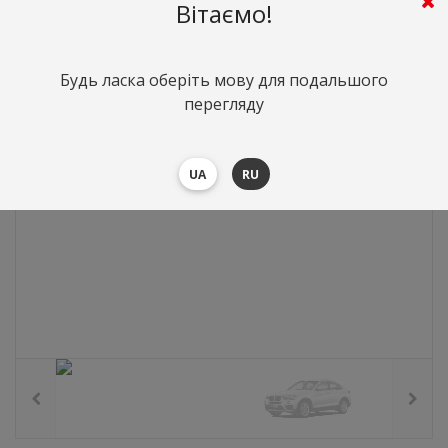
0
грн.
Вартість:
($0)
Вітаємо!
Будь ласка оберіть мову для подальшого
перегляду
UA
RU