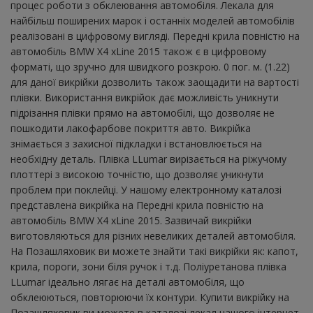
процес роботи з обклеювання автомобіля. Лекала для
найбільш поширених марок і останніх моделей автомобілів
реалізовані в цифровому вигляді. Передні крила повністю на
автомобіль BMW X4 xLine 2015 також є в цифровому
форматі, що зручно для швидкого розкрою. 0 пог. м. (1.22)
для даної викрійки дозволить також заощадити на вартості
плівки. Використання викрійок дає можливість уникнути
підрізання плівки прямо на автомобілі, що дозволяє не
пошкодити лакофарбове покриття авто. Викрійка
знімається з захисної підкладки і встановлюється на
необхідну деталь. Плівка LLumar вирізається на ріжучому
плоттері з високою точністю, що дозволяє уникнути
проблем при поклейці. У нашому електронному каталозі
представлена ​​викрійка на Передні крила повністю на
автомобіль BMW X4 xLine 2015. Зазвичай викрійки
виготовляються для різних невеликих деталей автомобіля.
На Позашляховик ви можете знайти такі викрійки як: капот,
крила, пороги, зони біля ручок і т.д. Поліуретанова плівка
LLumar ідеально лягає на деталі автомобіля, що
обклеюються, повторюючи їх контури. Купити викрійку на
Позашляховик ви можете в каталозі лекал нашого інтернет-