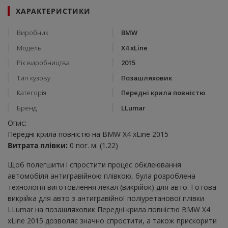
ХАРАКТЕРИСТИКИ
Виробник
BMW
Модель
X4 xLine
Рік виробництва
2015
Тип кузову
Позашляховик
Категорія
Передні крила повністю
Бренд
LLumar
Опис:
Передні крила повністю на BMW X4 xLine 2015
Витрата плівки:
0 пог. м. (1.22)
Щоб полегшити і спростити процес обклеювання
автомобіля антигравійною плівкою, була розроблена
технологія виготовлення лекал (викрійок) для авто. Готова
викрійка для авто з антигравійної поліуретанової плівки
LLumar на позашляховик Передні крила повністю BMW X4
xLine 2015 дозволяє значно спростити, а також прискорити