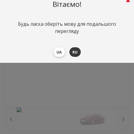
0
грн.
Вартість:
($0)
Вітаємо!
Будь ласка оберіть мову для подальшого
перегляду
UA
RU