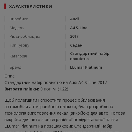
ХАРАКТЕРИСТИКИ
Виробник
Audi
Модель
A4 S-Line
Рік виробництва
2017
Тип кузову
Седан
Стандартний набір
Категорія
повністю
Бренд
LLumar Platinum
Опис:
Стандартний набір повністю на Audi A4 S-Line 2017
Витрата плівки:
0 пог. м. (1.22)
Щоб полегшити і спростити процес обклеювання
автомобіля антигравійною плівкою, була розроблена
технологія виготовлення лекал (викрійок) для авто. Готова
викрійка для авто з антигравійної поліуретанової плівки
LLumar Platinum на позашляховик Стандартний набір