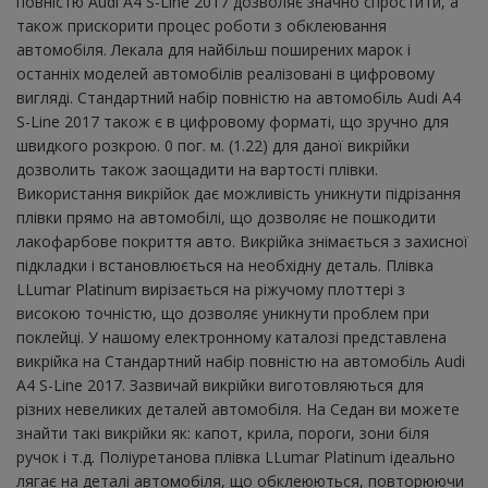
повністю Audi A4 S-Line 2017 дозволяє значно спростити, а
також прискорити процес роботи з обклеювання
автомобіля. Лекала для найбільш поширених марок і
останніх моделей автомобілів реалізовані в цифровому
вигляді. Стандартний набір повністю на автомобіль Audi A4
S-Line 2017 також є в цифровому форматі, що зручно для
швидкого розкрою. 0 пог. м. (1.22) для даної викрійки
дозволить також заощадити на вартості плівки.
Використання викрійок дає можливість уникнути підрізання
плівки прямо на автомобілі, що дозволяє не пошкодити
лакофарбове покриття авто. Викрійка знімається з захисної
підкладки і встановлюється на необхідну деталь. Плівка
LLumar Platinum вирізається на ріжучому плоттері з
високою точністю, що дозволяє уникнути проблем при
поклейці. У нашому електронному каталозі представлена ​​
викрійка на Стандартний набір повністю на автомобіль Audi
A4 S-Line 2017. Зазвичай викрійки виготовляються для
різних невеликих деталей автомобіля. На Седан ви можете
знайти такі викрійки як: капот, крила, пороги, зони біля
ручок і т.д. Поліуретанова плівка LLumar Platinum ідеально
лягає на деталі автомобіля, що обклеюються, повторюючи