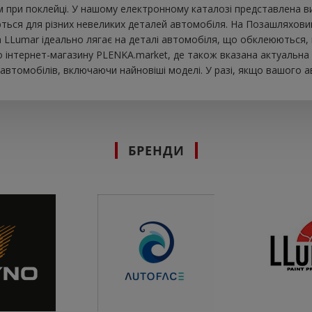
при поклейці. У нашому електронному каталозі представлена ​​в
ться для різних невеликих деталей автомобіля. На Позашляховик 
вка LLumar ідеально лягає на деталі автомобіля, що обклеюються,
інтернет-магазину PLENKA.market, де також вказана актуальна ц
втомобілів, включаючи найновіші моделі. У разі, якщо вашого а
БРЕНДИ