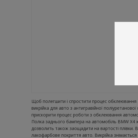
Щоб полегшити і спростити процес обклеювання а
викрійка для авто з антигравійної поліуретаново
прискорити процес роботи з обклеювання автомобі
Полка заднього бампера на автомобіль BMW X4 xLi
дозволить також заощадити на вартості плівки. В
лакофарбове покриття авто. Викрійка знімається з