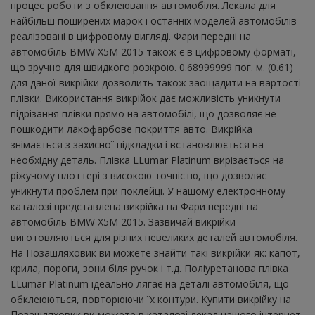
процес роботи з обклеювання автомобіля. Лекала для
найбільш поширених марок і останніх моделей автомобілів
реалізовані в цифровому вигляді. Фари передні на
автомобіль BMW X5M 2015 також є в цифровому форматі,
що зручно для швидкого розкрою. 0.68999999 пог. м. (0.61)
для даної викрійки дозволить також заощадити на вартості
плівки. Використання викрійок дає можливість уникнути
підрізання плівки прямо на автомобілі, що дозволяє не
пошкодити лакофарбове покриття авто. Викрійка
знімається з захисної підкладки і встановлюється на
необхідну деталь. Плівка LLumar Platinum вирізається на
ріжучому плоттері з високою точністю, що дозволяє
уникнути проблем при поклейці. У нашому електронному
каталозі представлена ​​викрійка на Фари передні на
автомобіль BMW X5M 2015. Зазвичай викрійки
виготовляються для різних невеликих деталей автомобіля.
На Позашляховик ви можете знайти такі викрійки як: капот,
крила, пороги, зони біля ручок і т.д. Поліуретанова плівка
LLumar Platinum ідеально лягає на деталі автомобіля, що
обклеюються, повторюючи їх контури. Купити викрійку на
Позашляховик ви можете в каталозі лекал нашого інтернет-