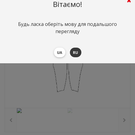
1465
грн.
Вартість:
($31.93)
Вітаємо!
Будь ласка оберіть мову для подальшого
перегляду
UA
RU