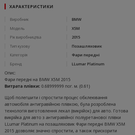
ХАРАКТЕРИСТИКИ
Виробник
BMW
Модель
X5M
Рік виробництва
2015
Тип кузову
Позашляховик
Категорія
Фари передні
Бренд
LLumar Platinum
Опис:
Фари передні на BMW X5M 2015
Витрата плівки:
0.68999999 пог. м. (0.61)
Щоб полегшити і спростити процес обклеювання
автомобіля антигравійною плівкою, була розроблена
технологія виготовлення лекал (викрійок) для авто. Готова
викрійка для авто з антигравійної поліуретанової плівки
LLumar Platinum на позашляховик Фари передні BMW X5M
2015 дозволяє значно спростити, а також прискорити