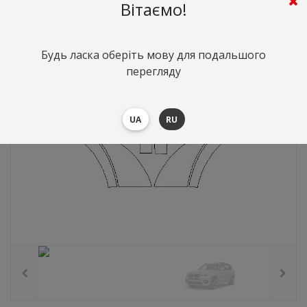
1066
грн.
Вартість:
($23.2)
Вітаємо!
Будь ласка оберіть мову для подальшого
перегляду
UA
RU