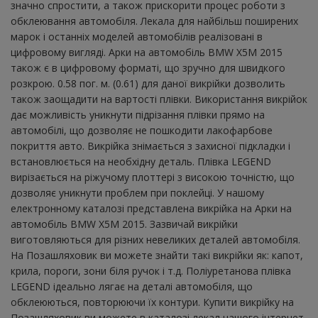
значно спростити, а також прискорити процес роботи з
обклеювання автомобіля. Лекала для найбільш поширених
марок і останніх моделей автомобілів реалізовані в
цифровому вигляді. Арки на автомобіль BMW X5M 2015
також є в цифровому форматі, що зручно для швидкого
розкрою. 0.58 пог. м. (0.61) для даної викрійки дозволить
також заощадити на вартості плівки. Використання викрійок
дає можливість уникнути підрізання плівки прямо на
автомобілі, що дозволяє не пошкодити лакофарбове
покриття авто. Викрійка знімається з захисної підкладки і
встановлюється на необхідну деталь. Плівка LEGEND
вирізається на ріжучому плоттері з високою точністю, що
дозволяє уникнути проблем при поклейці. У нашому
електронному каталозі представлена ​​викрійка на Арки на
автомобіль BMW X5M 2015. Зазвичай викрійки
виготовляються для різних невеликих деталей автомобіля.
На Позашляховик ви можете знайти такі викрійки як: капот,
крила, пороги, зони біля ручок і т.д. Поліуретанова плівка
LEGEND ідеально лягає на деталі автомобіля, що
обклеюються, повторюючи їх контури. Купити викрійку на
Позашляховик ви можете в каталозі лекал нашого інтернет-