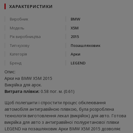
ХАРАКТЕРИСТИКИ
Виробник
BMW
Модель
X5M
Рік виробництва
2015
Тип кузову
Позашляховик
Категорія
Арки
Бренд
LEGEND
Опис:
Арки на BMW X5M 2015
Викрійка для арок.
Витрата плівки:
0.58 пог. м. (0.61)
Щоб полегшити і спростити процес обклеювання
автомобіля антигравійною плівкою, була розроблена
технологія виготовлення лекал (викрійок) для авто. Готова
викрійка для авто з антигравійної поліуретанової плівки
LEGEND на позашляховик Арки BMW X5M 2015 дозволяє