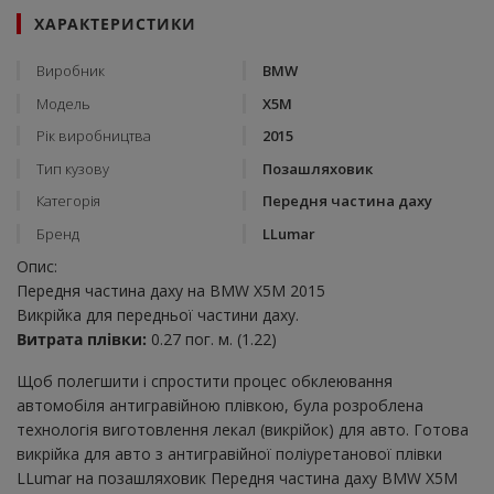
ХАРАКТЕРИСТИКИ
Виробник
BMW
Модель
X5M
Рік виробництва
2015
Тип кузову
Позашляховик
Категорія
Передня частина даху
Бренд
LLumar
Опис:
Передня частина даху на BMW X5M 2015
Викрійка для передньої частини даху.
Витрата плівки:
0.27 пог. м. (1.22)
Щоб полегшити і спростити процес обклеювання
автомобіля антигравійною плівкою, була розроблена
технологія виготовлення лекал (викрійок) для авто. Готова
викрійка для авто з антигравійної поліуретанової плівки
LLumar на позашляховик Передня частина даху BMW X5M