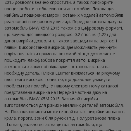
2015 дозволяє значно спростити, а також прискорити
процес роботи з обклеювання автомобіля. Лекала для
найбільш поширених марок і останніх моделей автомобілів
реалізовані в цифровому вигляді. Передня частина даху на
автомобіль BMW X5M 2015 також є в цифровому форматі,
що зручно для швидкого розкрою. 0.27 пог. м. (1.22) для
даної викрійки дозволить також заощадити на вартості
плівки. Використання викрійок дає можливість уникнути
підрізання плівки прямо на автомобілі, що дозволяє не
пошкодити лакофарбове покриття авто. Викрійка
знімається з захисної підкладки і встановлюється на
необхідну деталь. Плівка LLumar вирізається на ріжучому
плоттері з високою точністю, що дозволяє уникнути
проблем при поклейці. У нашому електронному каталозі
представлена ​​викрійка на Передня частина даху на
автомобіль BMW X5M 2015. Зазвичай викрійки
виготовляються для різних невеликих деталей автомобіля.
На Позашляховик ви можете знайти такі викрійки як: капот,
крила, пороги, зони біля ручок і т.д. Поліуретанова плівка
LLumar ідеально лягає на деталі автомобіля, що
обклеюються, повторюючи їх контури. Купити викрійку на