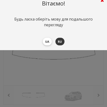
1113
грн.
Вартість:
($24.21)
Вітаємо!
Будь ласка оберіть мову для подальшого
перегляду
UA
RU