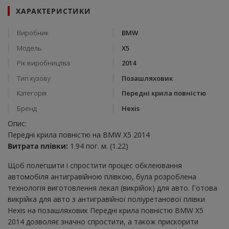
ХАРАКТЕРИСТИКИ
Виробник
BMW
Модель
X5
Рік виробництва
2014
Тип кузову
Позашляховик
Категорія
Передні крила повністю
Бренд
Hexis
Опис:
Передні крила повністю на BMW X5 2014
Витрата плівки:
1.94 пог. м. (1.22)
Щоб полегшити і спростити процес обклеювання
автомобіля антигравійною плівкою, була розроблена
технологія виготовлення лекал (викрійок) для авто. Готова
викрійка для авто з антигравійної поліуретанової плівки
Hexis на позашляховик Передні крила повністю BMW X5
2014 дозволяє значно спростити, а також прискорити