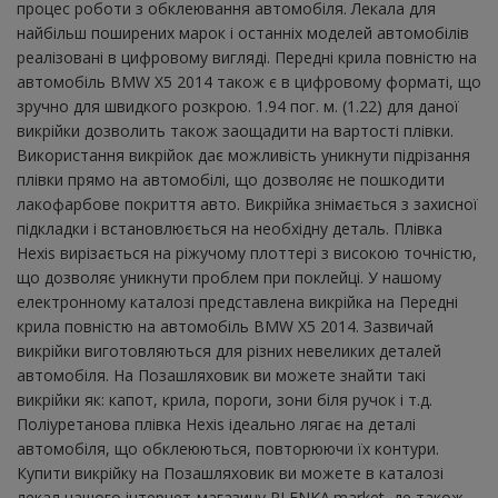
процес роботи з обклеювання автомобіля. Лекала для
найбільш поширених марок і останніх моделей автомобілів
реалізовані в цифровому вигляді. Передні крила повністю на
автомобіль BMW X5 2014 також є в цифровому форматі, що
зручно для швидкого розкрою. 1.94 пог. м. (1.22) для даної
викрійки дозволить також заощадити на вартості плівки.
Використання викрійок дає можливість уникнути підрізання
плівки прямо на автомобілі, що дозволяє не пошкодити
лакофарбове покриття авто. Викрійка знімається з захисної
підкладки і встановлюється на необхідну деталь. Плівка
Hexis вирізається на ріжучому плоттері з високою точністю,
що дозволяє уникнути проблем при поклейці. У нашому
електронному каталозі представлена ​​викрійка на Передні
крила повністю на автомобіль BMW X5 2014. Зазвичай
викрійки виготовляються для різних невеликих деталей
автомобіля. На Позашляховик ви можете знайти такі
викрійки як: капот, крила, пороги, зони біля ручок і т.д.
Поліуретанова плівка Hexis ідеально лягає на деталі
автомобіля, що обклеюються, повторюючи їх контури.
Купити викрійку на Позашляховик ви можете в каталозі
лекал нашого інтернет-магазину PLENKA.market, де також