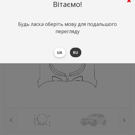
6420
грн.
Вартість:
($139.68)
Вітаємо!
Будь ласка оберіть мову для подальшого
перегляду
UA
RU