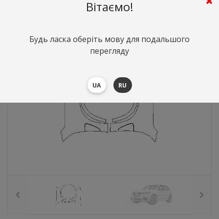
8251
грн.
Вартість:
($179.53)
Вітаємо!
Будь ласка оберіть мову для подальшого
перегляду
UA
RU