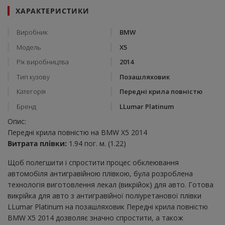
ХАРАКТЕРИСТИКИ
Виробник
BMW
Модель
X5
Рік виробництва
2014
Тип кузову
Позашляховик
Категорія
Передні крила повністю
Бренд
LLumar Platinum
Опис:
Передні крила повністю на BMW X5 2014
Витрата плівки:
1.94 пог. м. (1.22)
Щоб полегшити і спростити процес обклеювання
автомобіля антигравійною плівкою, була розроблена
технологія виготовлення лекал (викрійок) для авто. Готова
викрійка для авто з антигравійної поліуретанової плівки
LLumar Platinum на позашляховик Передні крила повністю
BMW X5 2014 дозволяє значно спростити, а також