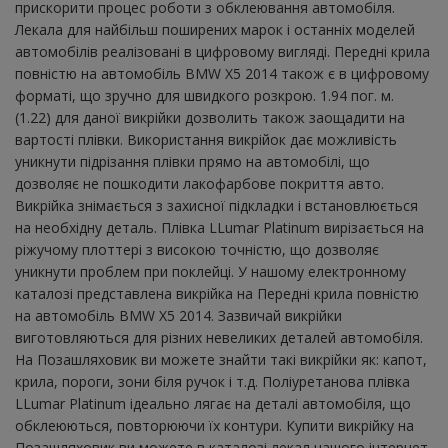
прискорити процес роботи з обклеювання автомобіля.
Лекала для найбільш поширених марок і останніх моделей
автомобілів реалізовані в цифровому вигляді. Передні крила
повністю на автомобіль BMW X5 2014 також є в цифровому
форматі, що зручно для швидкого розкрою. 1.94 пог. м.
(1.22) для даної викрійки дозволить також заощадити на
вартості плівки. Використання викрійок дає можливість
уникнути підрізання плівки прямо на автомобілі, що
дозволяє не пошкодити лакофарбове покриття авто.
Викрійка знімається з захисної підкладки і встановлюється
на необхідну деталь. Плівка LLumar Platinum вирізається на
ріжучому плоттері з високою точністю, що дозволяє
уникнути проблем при поклейці. У нашому електронному
каталозі представлена ​​викрійка на Передні крила повністю
на автомобіль BMW X5 2014. Зазвичай викрійки
виготовляються для різних невеликих деталей автомобіля.
На Позашляховик ви можете знайти такі викрійки як: капот,
крила, пороги, зони біля ручок і т.д. Поліуретанова плівка
LLumar Platinum ідеально лягає на деталі автомобіля, що
обклеюються, повторюючи їх контури. Купити викрійку на
Позашляховик ви можете в каталозі лекал нашого інтернет-