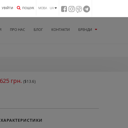
УВIЙТИ
ПОШУК
МОВА UA
И
ПРО НАС
БЛОГ
КОНТАКТИ
БРЕНДИ
625
грн.
($13.6)
ХАРАКТЕРИСТИКИ