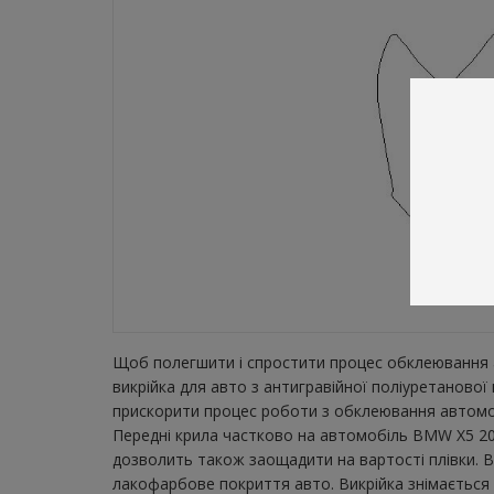
Щоб полегшити і спростити процес обклеювання а
викрійка для авто з антигравійної поліуретанов
прискорити процес роботи з обклеювання автомобі
Передні крила частково на автомобіль BMW X5 201
дозволить також заощадити на вартості плівки. В
лакофарбове покриття авто. Викрійка знімається з