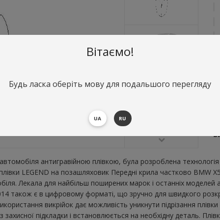
Вітаємо!
Будь ласка оберіть мову для подальшого перегляду
О
П
UA
RU
В
В
втомобіля антигравійною плівкою, була розроблена технологія 
ої плівки LEGEND на позашляховик Передні крила частково BMW X
ля. Лекала для найбільш поширених марок і останніх моделей а
4 також є в цифровому форматі, що зручно для швидкого розкрою.
икористання викрійок дає можливість уникнути підрізання плівк
 захисної підкладки і встановлюється на необхідну деталь. Плів