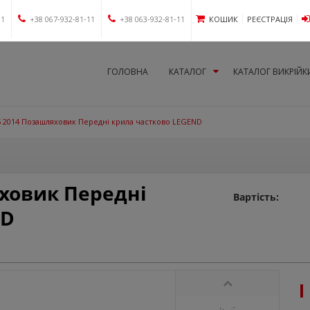
11
+38 067-932-81-11
+38 063-932-81-11
КОШИК
РЕЄСТРАЦІЯ
ГОЛОВНА
КАТАЛОГ
КАТАЛОГ ВИКРІЙК
 2014 Позашляховик Передні крила частково LEGEND
ховик Передні
Вартість:
ND