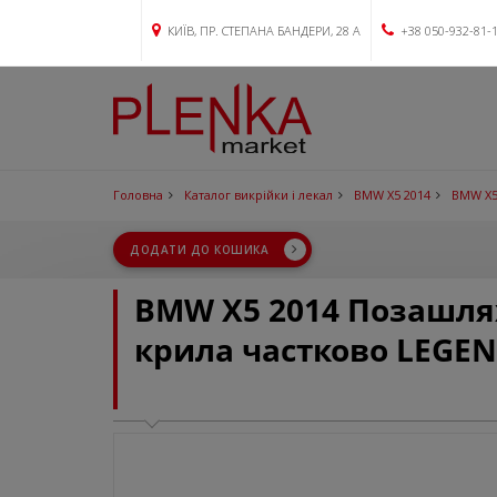
КИЇВ, ПР. СТЕПАНА БАНДЕРИ, 28 А
+38 050-932-81-
Головна
Каталог викрійки і лекал
BMW X5 2014
BMW X5
ДОДАТИ ДО КОШИКА
BMW X5 2014 Позашля
крила частково LEGE