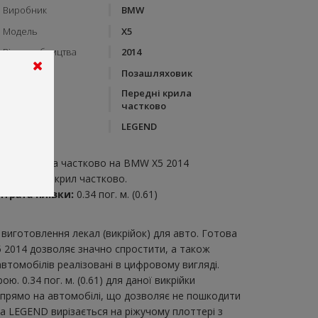
Виробник
BMW
Модель
X5
Рік виробництва
2014
Тип кузову
Позашляховик
Передні крила
Категорія
частково
Бренд
LEGEND
пис:
ередні крила частково на BMW X5 2014
икрійка для крил частково.
итрата плівки:
0.34 пог. м. (0.61)
виготовлення лекал (викрійок) для авто. Готова
5 2014 дозволяє значно спростити, а також
втомобілів реалізовані в цифровому вигляді.
 0.34 пог. м. (0.61) для даної викрійки
и прямо на автомобілі, що дозволяє не пошкодити
ка LEGEND вирізається на ріжучому плоттері з