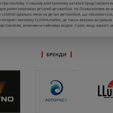
при поклейці. У нашому електронному каталозі представлена ​​в
ля різних невеликих деталей автомобіля. На Позашляховик ви мож
вка LEGEND ідеально лягає на деталі автомобіля, що обклеюються
інтернет-магазину PLENKA.market, де також вказана актуальна ц
втомобілів, включаючи найновіші моделі. У разі, якщо вашого а
БРЕНДИ