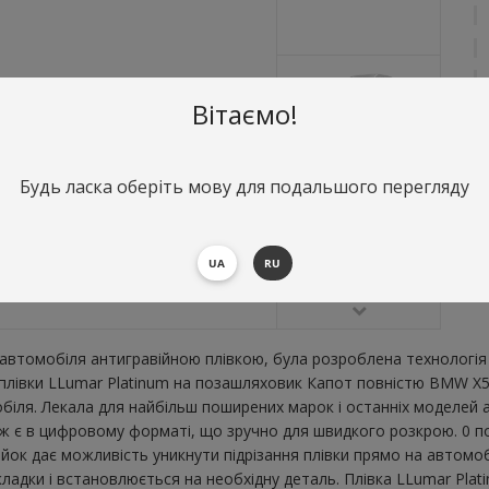
Вітаємо!
Будь ласка оберіть мову для подальшого перегляду
О
К
В
UA
RU
В
втомобіля антигравійною плівкою, була розроблена технологія 
ї плівки LLumar Platinum на позашляховик Капот повністю BMW X
ля. Лекала для найбільш поширених марок і останніх моделей а
є в цифровому форматі, що зручно для швидкого розкрою. 0 пог.
ійок дає можливість уникнути підрізання плівки прямо на автом
дкладки і встановлюється на необхідну деталь. Плівка LLumar Pla