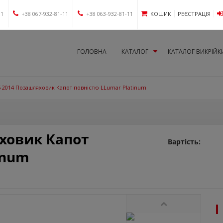
11
+38 067-932-81-11
+38 063-932-81-11
КОШИК
РЕЄСТРАЦІЯ
ГОЛОВНА
КАТАЛОГ
КАТАЛОГ ВИКРІЙК
 2014 Позашляховик Капот повністю LLumar Platinum
ховик Капот
Вартість:
inum