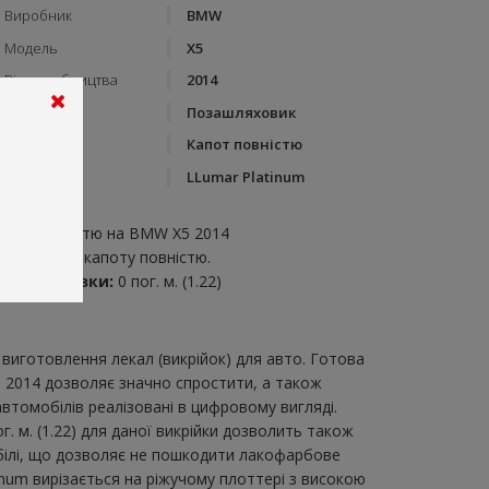
Виробник
BMW
Модель
X5
Рік виробництва
2014
Тип кузову
Позашляховик
Категорія
Капот повністю
Бренд
LLumar Platinum
пис:
апот повністю на BMW X5 2014
икрійка для капоту повністю.
итрата плівки:
0 пог. м. (1.22)
виготовлення лекал (викрійок) для авто. Готова
5 2014 дозволяє значно спростити, а також
втомобілів реалізовані в цифровому вигляді.
 м. (1.22) для даної викрійки дозволить також
обілі, що дозволяє не пошкодити лакофарбове
tinum вирізається на ріжучому плоттері з високою