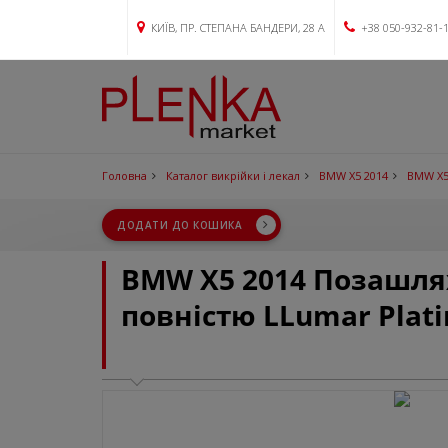
КИЇВ, ПР. СТЕПАНА БАНДЕРИ, 28 А
+38 050-932-81-
Головна
Каталог викрійки і лекал
BMW X5 2014
BMW X5
ДОДАТИ ДО КОШИКА
BMW X5 2014 Позашля
повністю LLumar Plat