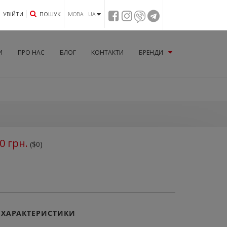
УВIЙТИ
ПОШУК
МОВА UA
И
ПРО НАС
БЛОГ
КОНТАКТИ
БРЕНДИ
0
грн.
($0)
ХАРАКТЕРИСТИКИ