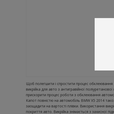
Щоб полегшити і спростити процес обклеювання а
викрійка для авто з антигравійної поліуретаново
прискорити процес роботи з обклеювання автомобі
Капот повністю на автомобіль BMW X5 2014 також 
заощадити на вартості плівки. Використання викр
покриття авто. Викрійка знімається з захисної пі