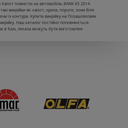
на Капот повністю на автомобіль BMW X5 2014.
і викрійки як: капот, крила, пороги, зони біля
ючи їх контури. Купити викрійку на Позашляховик
викрійку. Наш каталог постійно поповнюється
є в базі, лекала можуть бути виготовлені