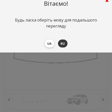
881
грн.
Вартість:
($19.2)
Вітаємо!
Будь ласка оберіть мову для подальшого
перегляду
UA
RU