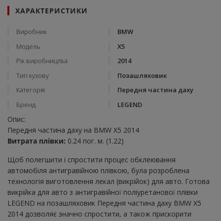
ХАРАКТЕРИСТИКИ
Виробник
BMW
Модель
X5
Рік виробництва
2014
Тип кузову
Позашляховик
Категорія
Передня частина даху
Бренд
LEGEND
Опис:
Передня частина даху на BMW X5 2014
Витрата плівки:
0.24 пог. м. (1.22)
Щоб полегшити і спростити процес обклеювання
автомобіля антигравійною плівкою, була розроблена
технологія виготовлення лекал (викрійок) для авто. Готова
викрійка для авто з антигравійної поліуретанової плівки
LEGEND на позашляховик Передня частина даху BMW X5
2014 дозволяє значно спростити, а також прискорити