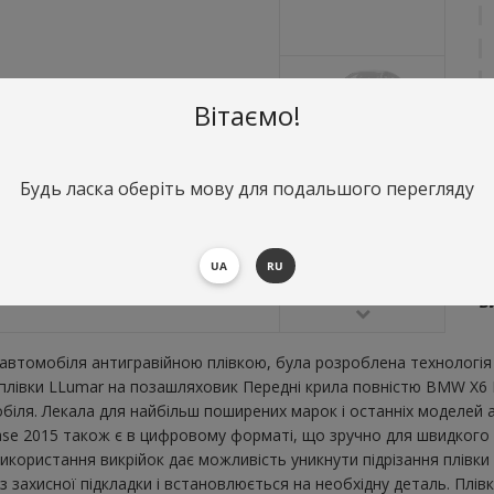
Вітаємо!
Будь ласка оберіть мову для подальшого перегляду
О
П
UA
RU
В
В
втомобіля антигравійною плівкою, була розроблена технологія 
ї плівки LLumar на позашляховик Передні крила повністю BMW X6
ля. Лекала для найбільш поширених марок і останніх моделей а
e 2015 також є в цифровому форматі, що зручно для швидкого роз
икористання викрійок дає можливість уникнути підрізання плівк
 захисної підкладки і встановлюється на необхідну деталь. Плів