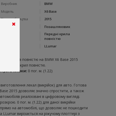
Виробник
BMW
Модель
X6 Base
Рік виробництва
2015
Тип кузову
Позашляховик
Передні крила
Категорія
повністю
Бренд
LLumar
пис:
ередні крила повністю на BMW X6 Base 2015
икрійка для крил повністю.
итрата плівки:
0 пог. м. (1.22)
виготовлення лекал (викрійок) для авто. Готова
 Base 2015 дозволяє значно спростити, а також
втомобілів реалізовані в цифровому вигляді.
крою. 0 пог. м. (1.22) для даної викрійки
и прямо на автомобілі, що дозволяє не пошкодити
ка LLumar вирізається на ріжучому плоттері з