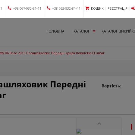
11
+38 067-932-81-11
+38 063-932-81-11
КОШИК
РЕЄСТРАЦІЯ
ГОЛОВНА
КАТАЛОГ
КАТАЛОГ ВИКРІЙК
W X6 Base 2015 Позашляховик Передні крила повністю LLumar
зашляховик Передні
Вартість:
ar