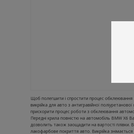
Щоб полегшити і спростити процес обклеювання а
викрійка для авто з антигравійної поліуретаново
прискорити процес роботи з обклеювання автомобі
Передні крила повністю на автомобіль BMW X6 Bas
дозволить також заощадити на вартості плівки. В
лакофарбове покриття авто. Викрійка знімається з