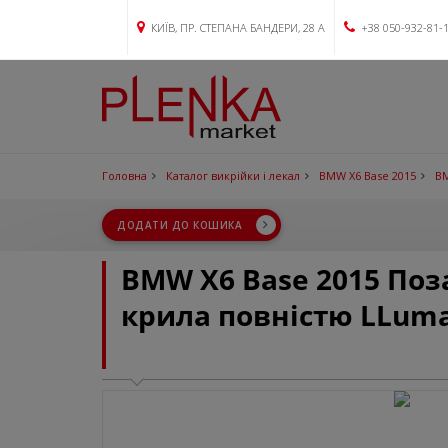
КИЇВ, ПР. СТЕПАНА БАНДЕРИ, 28 А
+38 050-932-81-
Головна
Каталог викрійки і лекал
BMW X6 Base 2015
BM
ДОДАТИ ДО КОШИКА
BMW X6 Base 2015 По
крила повністю LLum