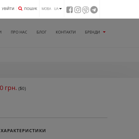
УВIЙТИ
ПОШУК
МОВА UA
И
ПРО НАС
БЛОГ
КОНТАКТИ
БРЕНДИ
0
грн.
($0)
ХАРАКТЕРИСТИКИ