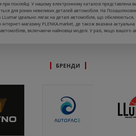
при поклейці. У нашому електронному каталозі представлена ​​ви
ься для різних невеликих деталей автомобіля. На Позашляховик в
вка LLumar ідеально лягає на деталі автомобіля, що обклеюються,
інтернет-магазину PLENKA.market, де також вказана актуальна ц
втомобілів, включаючи найновіші моделі. У разі, якщо вашого а
БРЕНДИ