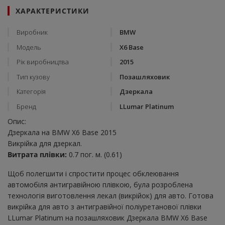
ХАРАКТЕРИСТИКИ
Виробник
BMW
Модель
X6 Base
Рік виробництва
2015
Тип кузову
Позашляховик
Категорія
Дзеркала
Бренд
LLumar Platinum
Опис:
Дзеркала на BMW X6 Base 2015
Викрійка для дзеркал.
Витрата плівки:
0.7 пог. м. (0.61)
Щоб полегшити і спростити процес обклеювання
автомобіля антигравійною плівкою, була розроблена
технологія виготовлення лекал (викрійок) для авто. Готова
викрійка для авто з антигравійної поліуретанової плівки
LLumar Platinum на позашляховик Дзеркала BMW X6 Base