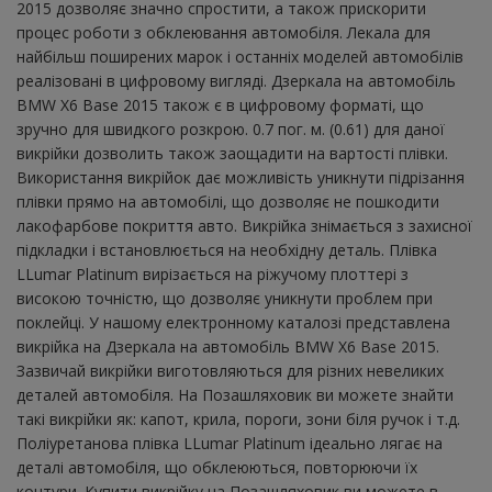
2015 дозволяє значно спростити, а також прискорити
процес роботи з обклеювання автомобіля. Лекала для
найбільш поширених марок і останніх моделей автомобілів
реалізовані в цифровому вигляді. Дзеркала на автомобіль
BMW X6 Base 2015 також є в цифровому форматі, що
зручно для швидкого розкрою. 0.7 пог. м. (0.61) для даної
викрійки дозволить також заощадити на вартості плівки.
Використання викрійок дає можливість уникнути підрізання
плівки прямо на автомобілі, що дозволяє не пошкодити
лакофарбове покриття авто. Викрійка знімається з захисної
підкладки і встановлюється на необхідну деталь. Плівка
LLumar Platinum вирізається на ріжучому плоттері з
високою точністю, що дозволяє уникнути проблем при
поклейці. У нашому електронному каталозі представлена ​​
викрійка на Дзеркала на автомобіль BMW X6 Base 2015.
Зазвичай викрійки виготовляються для різних невеликих
деталей автомобіля. На Позашляховик ви можете знайти
такі викрійки як: капот, крила, пороги, зони біля ручок і т.д.
Поліуретанова плівка LLumar Platinum ідеально лягає на
деталі автомобіля, що обклеюються, повторюючи їх
контури. Купити викрійку на Позашляховик ви можете в