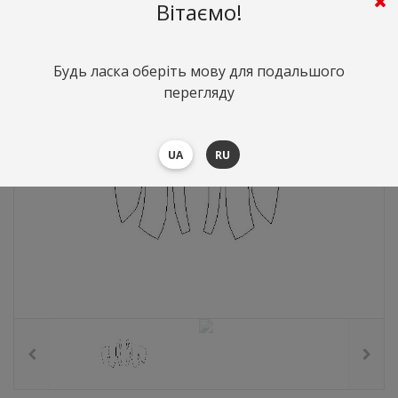
1489
грн.
Вартість:
($32.39)
Вітаємо!
Будь ласка оберіть мову для подальшого
перегляду
UA
RU