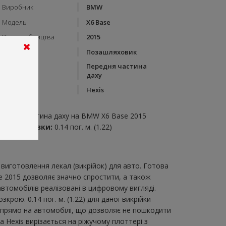
Виробник
BMW
Модель
X6 Base
Рік виробництва
2015
Тип кузову
Позашляховик
Передня частина
Категорія
даху
Бренд
Hexis
пис:
ередня частина даху на BMW X6 Base 2015
итрата плівки:
0.14 пог. м. (1.22)
виготовлення лекал (викрійок) для авто. Готова
se 2015 дозволяє значно спростити, а також
втомобілів реалізовані в цифровому вигляді.
ою. 0.14 пог. м. (1.22) для даної викрійки
и прямо на автомобілі, що дозволяє не пошкодити
а Hexis вирізається на ріжучому плоттері з