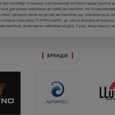
при поклейці. У нашому електронному каталозі представлена ​​в
ься для різних невеликих деталей автомобіля. На Позашляховик в
вка Hexis ідеально лягає на деталі автомобіля, що обклеюються, п
інтернет-магазину PLENKA.market, де також вказана актуальна ц
втомобілів, включаючи найновіші моделі. У разі, якщо вашого а
БРЕНДИ