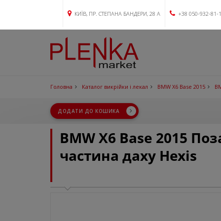
КИЇВ, ПР. СТЕПАНА БАНДЕРИ, 28 А
+38 050-932-81-
Головна
Каталог викрійки і лекал
BMW X6 Base 2015
BM
ДОДАТИ ДО КОШИКА
BMW X6 Base 2015 По
частина даху Hexis