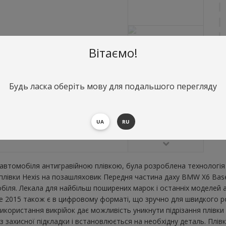
Вітаємо!
Будь ласка оберіть мову для подальшого перегляду
О
П
UA
RU
В
втомобіля антигравійною плівкою, була розроблена технологія 
ї плівки Hexis на позашляховик Передня частина даху BMW X6 Ba
ля. Лекала для найбільш поширених марок і останніх моделей а
2015 також є в цифровому форматі, що зручно для швидкого розкр
икористання викрійок дає можливість уникнути підрізання плівк
 захисної підкладки і встановлюється на необхідну деталь. Плівк