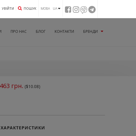
УВIЙТИ
ПОШУК
МОВА UA
И
ПРО НАС
БЛОГ
КОНТАКТИ
БРЕНДИ
463
грн.
($10.08)
ХАРАКТЕРИСТИКИ