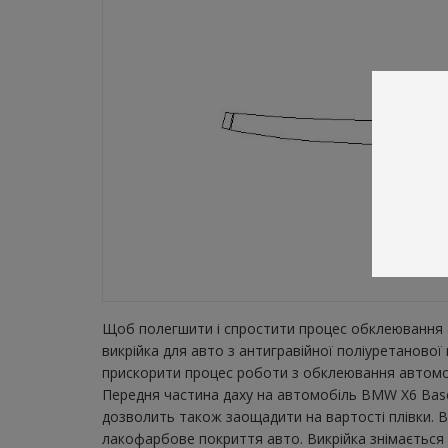
Щоб полегшити і спростити процес обклеювання а
викрійка для авто з антигравійної поліуретаново
прискорити процес роботи з обклеювання автомобі
Передня частина даху на автомобіль BMW X6 Base 
дозволить також заощадити на вартості плівки. В
лакофарбове покриття авто. Викрійка знімається з