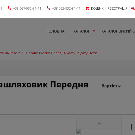
11
+38 067-932-81-11
+38 063-932-81-11
КОШИК
РЕЄСТРАЦІЯ
ГОЛОВНА
КАТАЛОГ
КАТАЛОГ ВИКРІЙК
W X6 Base 2015 Позашляховик Передня частина даху Hexis
зашляховик Передня
Вартість: