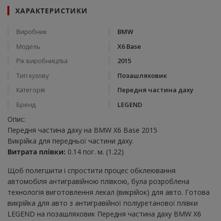
ХАРАКТЕРИСТИКИ
Виробник
BMW
Модель
X6 Base
Рік виробництва
2015
Тип кузову
Позашляховик
Категорія
Передня частина даху
Бренд
LEGEND
Опис:
Передня частина даху на BMW X6 Base 2015
Викрійка для передньої частини даху.
Витрата плівки:
0.14 пог. м. (1.22)
Щоб полегшити і спростити процес обклеювання
автомобіля антигравійною плівкою, була розроблена
технологія виготовлення лекал (викрійок) для авто. Готова
викрійка для авто з антигравійної поліуретанової плівки
LEGEND на позашляховик Передня частина даху BMW X6