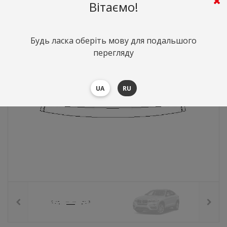
515
грн.
Вартість:
($11.2)
Вітаємо!
Будь ласка оберіть мову для подальшого
перегляду
UA
RU