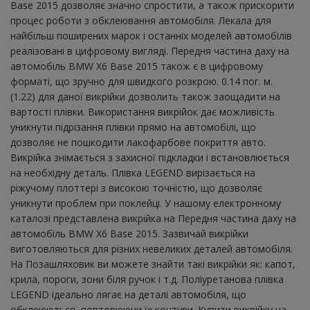
Base 2015 дозволяє значно спростити, а також прискорити
процес роботи з обклеювання автомобіля. Лекала для
найбільш поширених марок і останніх моделей автомобілів
реалізовані в цифровому вигляді. Передня частина даху на
автомобіль BMW X6 Base 2015 також є в цифровому
форматі, що зручно для швидкого розкрою. 0.14 пог. м.
(1.22) для даної викрійки дозволить також заощадити на
вартості плівки. Використання викрійок дає можливість
уникнути підрізання плівки прямо на автомобілі, що
дозволяє не пошкодити лакофарбове покриття авто.
Викрійка знімається з захисної підкладки і встановлюється
на необхідну деталь. Плівка LEGEND вирізається на
ріжучому плоттері з високою точністю, що дозволяє
уникнути проблем при поклейці. У нашому електронному
каталозі представлена ​​викрійка на Передня частина даху на
автомобіль BMW X6 Base 2015. Зазвичай викрійки
виготовляються для різних невеликих деталей автомобіля.
На Позашляховик ви можете знайти такі викрійки як: капот,
крила, пороги, зони біля ручок і т.д. Поліуретанова плівка
LEGEND ідеально лягає на деталі автомобіля, що
обклеюються, повторюючи їх контури. Купити викрійку на