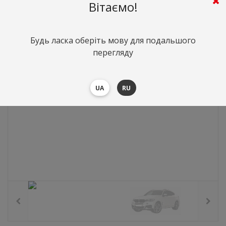
0
грн.
Вартість:
($0)
Вітаємо!
Будь ласка оберіть мову для подальшого
перегляду
UA
RU