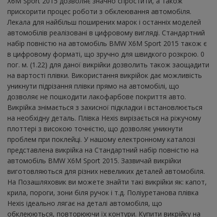
X6M Sport 2015 дозволяє значно спростити, а також
прискорити процес роботи з обклеювання автомобіля.
Лекала для найбільш поширених марок і останніх моделей
автомобілів реалізовані в цифровому вигляді. Стандартний
набір повністю на автомобіль BMW X6M Sport 2015 також є
в цифровому форматі, що зручно для швидкого розкрою. 0
пог. м. (1.22) для даної викрійки дозволить також заощадити
на вартості плівки. Використання викрійок дає можливість
уникнути підрізання плівки прямо на автомобілі, що
дозволяє не пошкодити лакофарбове покриття авто.
Викрійка знімається з захисної підкладки і встановлюється
на необхідну деталь. Плівка Hexis вирізається на ріжучому
плоттері з високою точністю, що дозволяє уникнути
проблем при поклейці. У нашому електронному каталозі
представлена ​​викрійка на Стандартний набір повністю на
автомобіль BMW X6M Sport 2015. Зазвичай викрійки
виготовляються для різних невеликих деталей автомобіля.
На Позашляховик ви можете знайти такі викрійки як: капот,
крила, пороги, зони біля ручок і т.д. Поліуретанова плівка
Hexis ідеально лягає на деталі автомобіля, що
обклеюються, повторюючи їх контури. Купити викрійку на