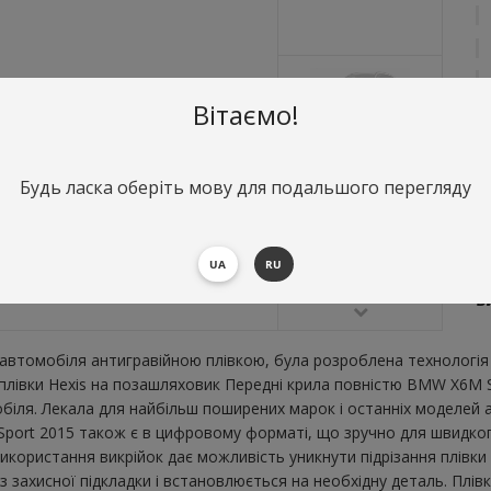
Вітаємо!
Будь ласка оберіть мову для подальшого перегляду
О
П
UA
RU
В
В
втомобіля антигравійною плівкою, була розроблена технологія 
ї плівки Hexis на позашляховик Передні крила повністю BMW X6M 
ля. Лекала для найбільш поширених марок і останніх моделей а
ort 2015 також є в цифровому форматі, що зручно для швидкого р
икористання викрійок дає можливість уникнути підрізання плівк
 захисної підкладки і встановлюється на необхідну деталь. Плівк