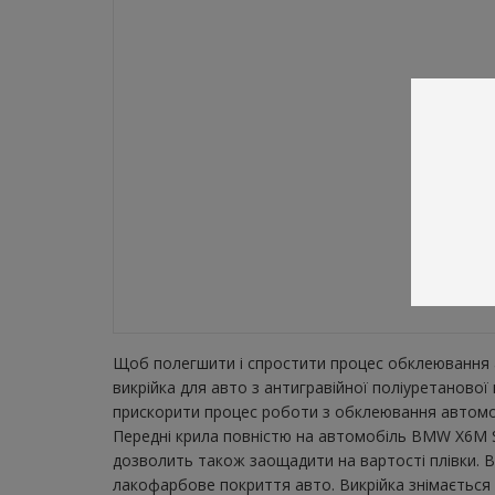
Щоб полегшити і спростити процес обклеювання а
викрійка для авто з антигравійної поліуретаново
прискорити процес роботи з обклеювання автомобі
Передні крила повністю на автомобіль BMW X6M Sp
дозволить також заощадити на вартості плівки. В
лакофарбове покриття авто. Викрійка знімається з