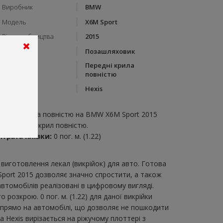
Виробник
BMW
Модель
X6M Sport
Рік виробництва
2015
Тип кузову
Позашляховик
Передні крила
Категорія
повністю
Бренд
Hexis
пис:
ередні крила повністю на BMW X6M Sport 2015
икрійка для крил повністю.
итрата плівки:
0 пог. м. (1.22)
виготовлення лекал (викрійок) для авто. Готова
Sport 2015 дозволяє значно спростити, а також
втомобілів реалізовані в цифровому вигляді.
озкрою. 0 пог. м. (1.22) для даної викрійки
и прямо на автомобілі, що дозволяє не пошкодити
а Hexis вирізається на ріжучому плоттері з