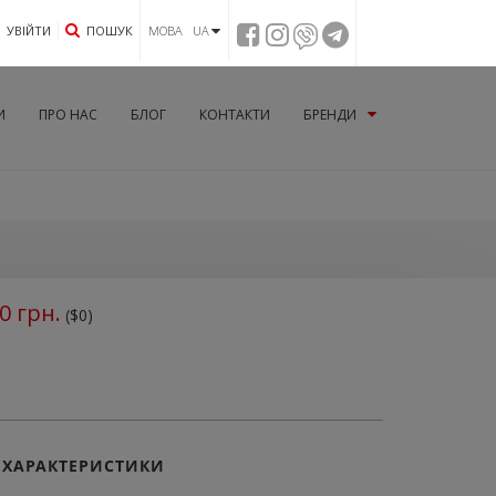
УВIЙТИ
ПОШУК
МОВА UA
И
ПРО НАС
БЛОГ
КОНТАКТИ
БРЕНДИ
0
грн.
($0)
ХАРАКТЕРИСТИКИ