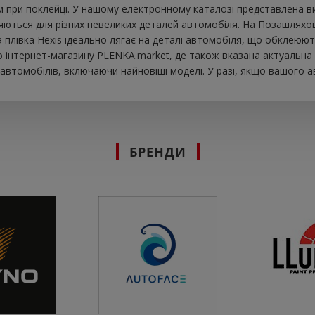
при поклейці. У нашому електронному каталозі представлена ​​ви
ються для різних невеликих деталей автомобіля. На Позашляхови
ва плівка Hexis ідеально лягає на деталі автомобіля, що обклеюю
інтернет-магазину PLENKA.market, де також вказана актуальна ц
втомобілів, включаючи найновіші моделі. У разі, якщо вашого а
БРЕНДИ