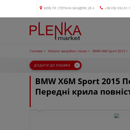
КИЇВ, ПР. СТЕПАНА БАНДЕРИ, 28 А
+38 050-932-81-
Головна
Каталог викрійки і лекал
BMW X6M Sport 2015
ДОДАТИ ДО КОШИКА
BMW X6M Sport 2015 
Передні крила повніс