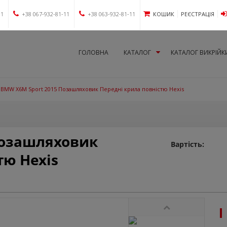
11
+38 067-932-81-11
+38 063-932-81-11
КОШИК
РЕЄСТРАЦІЯ
ГОЛОВНА
КАТАЛОГ
КАТАЛОГ ВИКРІЙК
BMW X6M Sport 2015 Позашляховик Передні крила повністю Hexis
Позашляховик
Вартість:
тю Hexis