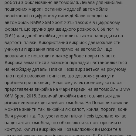
роботи з обклеювання автомобіля. Лекала для найбільш
поширених марок і останніх моделей автомобілів
реалізовані в цифровому вигляді. Фари передні на
автомобіль BMW X6M Sport 2015 також є в цифровому
форматі, що зручно для швидкого розкрою. 0.68 пог. м.
(0.61) для даної викрійки дозволить також заощадити на
вартості плівки. Використання викрійок дає можливість
уникнути підрізання плівки прямо на автомобілі, що
дозволяє не пошкодити лакофарбове покриття авто.
Викрійка знімається з захисної підкладки і встановлюється
на необхідну деталь. Плівка Hexis вирізається на ріжучому
плоттері з високою точністю, що дозволяє уникнути
проблем при поклейці. У нашому електронному каталозі
представлена ​​викрійка на Фари передні на автомобіль BMW
X6M Sport 2015. Зазвичай викрійки виготовляються для
різних невеликих деталей автомобіля. На Позашляховик ви
можете знайти такі викрійки як: капот, крила, пороги, зони
біля ручок і т.д. Поліуретанова плівка Hexis ідеально лягає
на деталі автомобіля, що обклеюються, повторюючи їх
контури. Купити викрійку на Позашляховик ви можете в
каталозі лекал нашого інтернет-магазину PLENKA.market, де