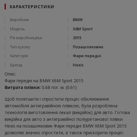
ХАРАКТЕРИСТИКИ
Виробник
BMW
Модель
X6M Sport
Рік виробництва
2015
Тип кузову
Позашляховик
Категорія
Фари передні
Бренд
Hexis
Опис:
Фари передні на BMW X6M Sport 2015
Витрата плівки:
0.68 пог. м. (0.61)
Щоб полегшити і спростити процес обклеювання
автомобіля антигравійною плівкою, була розроблена
технологія виготовлення лекал (викрійок) для авто. Готова
викрійка для авто з антигравійної поліуретанової плівки
Hexis на позашляховик Фари передні BMW X6M Sport 2015
дозволяє значно спростити, а також прискорити процес