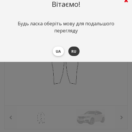
1125
грн.
Вартість:
($24.48)
Вітаємо!
Будь ласка оберіть мову для подальшого
перегляду
UA
RU