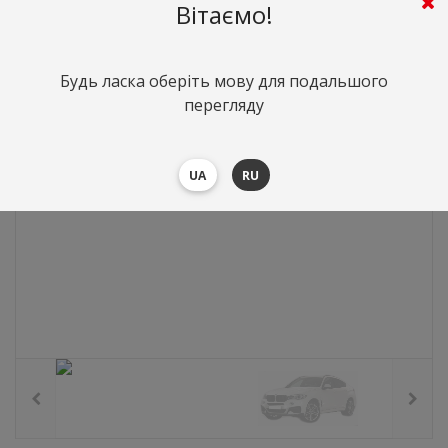
215
грн.
Вартість:
($4.68)
Вітаємо!
Будь ласка оберіть мову для подальшого
перегляду
UA
RU