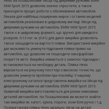
Hexis на позашляховик Місця під дверними ручками BMW
X6M Sport 2015 дозволяє значно спростити, а також
прискорити процес роботи з обклеювання автомобіля.
Лекала для найбільш поширених марок і останніх моделей
автомобілів реалізовані в цифровому вигляді. Місця під
дверними ручками на автомобіль BMW X6M Sport 2015
також є в цифровому форматі, що зручно для швидкого
розкрою. 0.13 пог. м. (0.61) для даної викрійки дозволить
також заощадити на вартості плівки. Використання викрійок
дає можливість уникнути підрізання плівки прямо на
автомобілі, що дозволяє не пошкодити лакофарбове
покриття авто. Викрійка знімається з захисної підкладки і
встановлюється на необхідну деталь. Плівка Hexis
вирізається на ріжучому плоттері з високою точністю, що
дозволяє уникнути проблем при поклейці. У нашому
електронному каталозі представлена ​​викрійка на Місця під
дверними ручками на автомобіль BMW X6M Sport 2015.
Зазвичай викрійки виготовляються для різних невеликих
деталей автомобіля. На Позашляховик ви можете знайти
такі викрійки як: капот, крила, пороги, зони біля ручок і т.д.
Поліуретанова плівка Hexis ідеально лягає на деталі