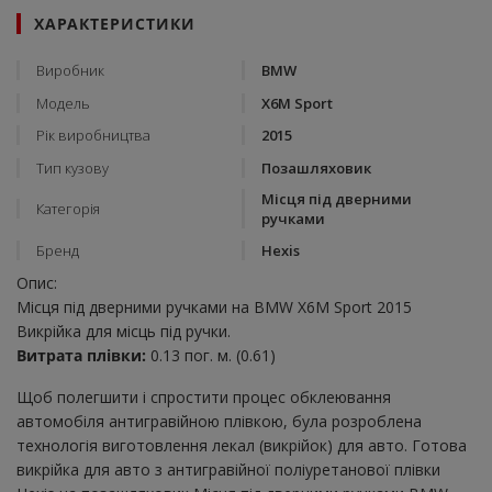
ХАРАКТЕРИСТИКИ
Виробник
BMW
Модель
X6M Sport
Рік виробництва
2015
Тип кузову
Позашляховик
Місця під дверними
Категорія
ручками
Бренд
Hexis
Опис:
Місця під дверними ручками на BMW X6M Sport 2015
Викрійка для місць під ручки.
Витрата плівки:
0.13 пог. м. (0.61)
Щоб полегшити і спростити процес обклеювання
автомобіля антигравійною плівкою, була розроблена
технологія виготовлення лекал (викрійок) для авто. Готова
викрійка для авто з антигравійної поліуретанової плівки