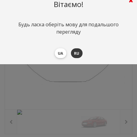
3217
грн.
Вартість:
($70)
Вітаємо!
Будь ласка оберіть мову для подальшого
перегляду
UA
RU