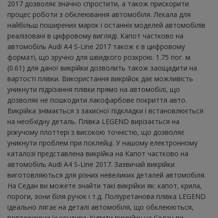
2017 дозволяє значно спростити, а також прискорити
процес роботи з обклеювання автомобіля. Лекала для
найбільш поширених марок і останніх моделей автомобілів
реалізовані в цифровому вигляді. Капот частково на
автомобіль Audi A4 S-Line 2017 також є в цифровому
форматі, що зручно для швидкого розкрою. 1.75 пог. м.
(0.61) для даної викрійки дозволить також заощадити на
вартості плівки. Використання викрійок дає можливість
уникнути підрізання плівки прямо на автомобілі, що
дозволяє не пошкодити лакофарбове покриття авто.
Викрійка знімається з захисної підкладки і встановлюється
на необхідну деталь. Плівка LEGEND вирізається на
ріжучому плоттері з високою точністю, що дозволяє
уникнути проблем при поклейці. У нашому електронному
каталозі представлена ​​викрійка на Капот частково на
автомобіль Audi A4 S-Line 2017. Зазвичай викрійки
виготовляються для різних невеликих деталей автомобіля.
На Седан ви можете знайти такі викрійки як: капот, крила,
пороги, зони біля ручок і т.д. Поліуретанова плівка LEGEND
ідеально лягає на деталі автомобіля, що обклеюються,
повторюючи їх контури. Купити викрійку на Седан ви