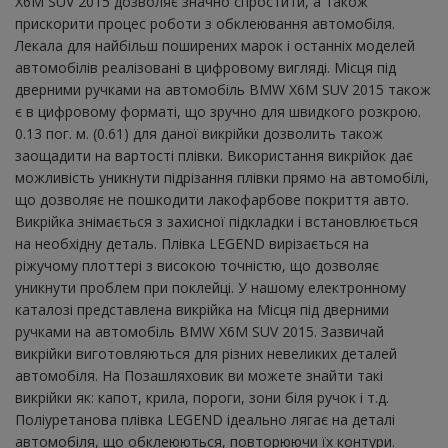
X6M SUV 2015 дозволяє значно спростити, а також
прискорити процес роботи з обклеювання автомобіля.
Лекала для найбільш поширених марок і останніх моделей
автомобілів реалізовані в цифровому вигляді. Місця під
дверними ручками на автомобіль BMW X6M SUV 2015 також
є в цифровому форматі, що зручно для швидкого розкрою.
0.13 пог. м. (0.61) для даної викрійки дозволить також
заощадити на вартості плівки. Використання викрійок дає
можливість уникнути підрізання плівки прямо на автомобілі,
що дозволяє не пошкодити лакофарбове покриття авто.
Викрійка знімається з захисної підкладки і встановлюється
на необхідну деталь. Плівка LEGEND вирізається на
ріжучому плоттері з високою точністю, що дозволяє
уникнути проблем при поклейці. У нашому електронному
каталозі представлена ​​викрійка на Місця під дверними
ручками на автомобіль BMW X6M SUV 2015. Зазвичай
викрійки виготовляються для різних невеликих деталей
автомобіля. На Позашляховик ви можете знайти такі
викрійки як: капот, крила, пороги, зони біля ручок і т.д.
Поліуретанова плівка LEGEND ідеально лягає на деталі
автомобіля, що обклеюються, повторюючи їх контури.