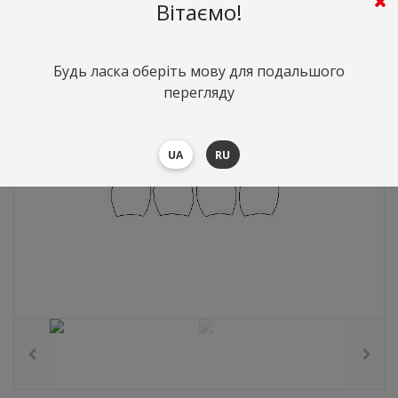
239
грн.
Вартість:
($5.2)
Вітаємо!
Будь ласка оберіть мову для подальшого
перегляду
UA
RU