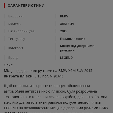
ХАРАКТЕРИСТИКИ
Виробник
BMW
Модель
X6M SUV
Рік виробництва
2015
Тип кузову
Позашляховик
Місця під дверними
Категорія
ручками
Бренд
LEGEND
Опис:
Місця під дверними ручками на BMW X6M SUV 2015
Витрата плівки:
0.13 пог. м. (0.61)
Щоб полегшити і спростити процес обклеювання
автомобіля антигравійною плівкою, була розроблена
технологія виготовлення лекал (викрійок) для авто. Готова
викрійка для авто з антигравійної поліуретанової плівки
LEGEND на позашляховик Місця під дверними ручками BMW