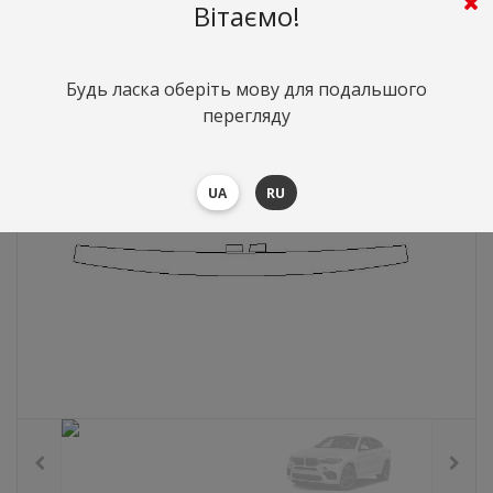
Вітаємо!
595
грн.
Вартість:
($12.96)
Будь ласка оберіть мову для подальшого
перегляду
UA
RU