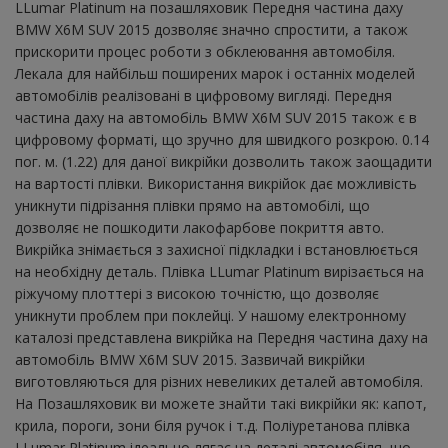
LLumar Platinum на позашляховик Передня частина даху
BMW X6M SUV 2015 дозволяє значно спростити, а також
прискорити процес роботи з обклеювання автомобіля.
Лекала для найбільш поширених марок і останніх моделей
автомобілів реалізовані в цифровому вигляді. Передня
частина даху на автомобіль BMW X6M SUV 2015 також є в
цифровому форматі, що зручно для швидкого розкрою. 0.14
пог. м. (1.22) для даної викрійки дозволить також заощадити
на вартості плівки. Використання викрійок дає можливість
уникнути підрізання плівки прямо на автомобілі, що
дозволяє не пошкодити лакофарбове покриття авто.
Викрійка знімається з захисної підкладки і встановлюється
на необхідну деталь. Плівка LLumar Platinum вирізається на
ріжучому плоттері з високою точністю, що дозволяє
уникнути проблем при поклейці. У нашому електронному
каталозі представлена ​​викрійка на Передня частина даху на
автомобіль BMW X6M SUV 2015. Зазвичай викрійки
виготовляються для різних невеликих деталей автомобіля.
На Позашляховик ви можете знайти такі викрійки як: капот,
крила, пороги, зони біля ручок і т.д. Поліуретанова плівка
LLumar Platinum ідеально лягає на деталі автомобіля, що