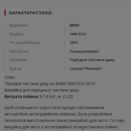
ХАРАКТЕРИСТИКИ
Виробник
BMW
Модель
X6M SUV
Рік виробництва
2015
Тип кузову
Позашляховик
Категорія
Передня частина даху
Бренд
LLumar Platinum
Опис:
Передня частина даху на BMW X6M SUV 2015
Викрійка для передньої частини даху.
Витрата плівки:
0.14 пог. м. (1.22)
Щоб полегшити і спростити процес обклеювання
автомобіля антигравійною плівкою, була розроблена
технологія виготовлення лекал (викрійок) для авто. Готова
викрійка для авто з антигравійної поліуретанової плівки