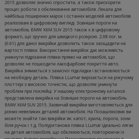
2015 дозволяє значно спростити, а також прискорити
процес роботи з обклеювання автомобіля. Лекала для
найбільш поширених марок і останніх моделей автомобілів
реалізовані в цифровому вигляді. Зовнішні пороги на
автомобіль BMW X6M SUV 2015 також є в цифровому
форматі, що зручно для швидкого розкрою. 2.08 пог. м.
(0.61) для даної викрійки дозволить також заощадити на
вартості плівки. Використання викрійок дає можливість
уникнути підрізання плівки прямо на автомобілі, що
дозволяє не пошкодити лакофарбове покриття авто.
Викрійка знімається з захисної підкладки і встановлюється
на необхідну деталь. Плівка LLumar вирізається на ріжучому
плоттері з високою точністю, що дозволяє уникнути
проблем при поклейці. У нашому електронному каталозі
представлена ​​викрійка на Зовнішні пороги на автомобіль
BMW X6M SUV 2015. Зазвичай викрійки виготовляються для
різних невеликих деталей автомобіля. На Позашляховик ви
можете знайти такі викрійки як: капот, крила, пороги, зони
біля ручок і т.д. Поліуретанова плівка LLumar ідеально лягає
на деталі автомобіля, що обклеюються, повторюючи їх
контури. Купити викрійку на Позашляховик ви можете в