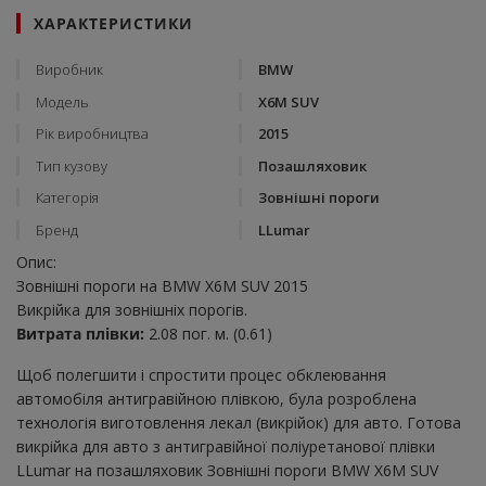
ХАРАКТЕРИСТИКИ
Виробник
BMW
Модель
X6M SUV
Рік виробництва
2015
Тип кузову
Позашляховик
Категорія
Зовнішні пороги
Бренд
LLumar
Опис:
Зовнішні пороги на BMW X6M SUV 2015
Викрійка для зовнішніх порогів.
Витрата плівки:
2.08 пог. м. (0.61)
Щоб полегшити і спростити процес обклеювання
автомобіля антигравійною плівкою, була розроблена
технологія виготовлення лекал (викрійок) для авто. Готова
викрійка для авто з антигравійної поліуретанової плівки
LLumar на позашляховик Зовнішні пороги BMW X6M SUV