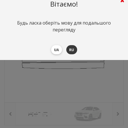
4287
грн.
Вартість:
($93.27)
Вітаємо!
Будь ласка оберіть мову для подальшого
перегляду
UA
RU