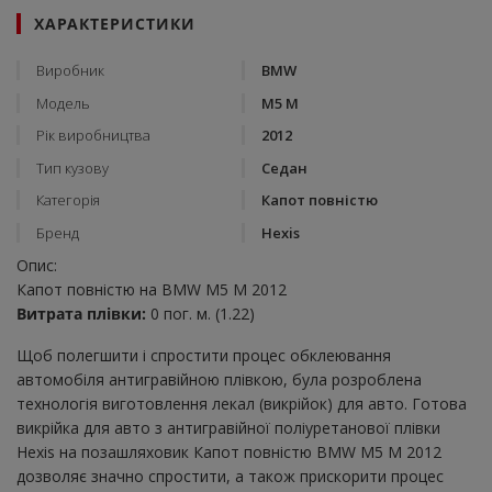
ХАРАКТЕРИСТИКИ
Виробник
BMW
Модель
M5 M
Рік виробництва
2012
Тип кузову
Седан
Категорія
Капот повністю
Бренд
Hexis
Опис:
Капот повністю на BMW M5 M 2012
Витрата плівки:
0 пог. м. (1.22)
Щоб полегшити і спростити процес обклеювання
автомобіля антигравійною плівкою, була розроблена
технологія виготовлення лекал (викрійок) для авто. Готова
викрійка для авто з антигравійної поліуретанової плівки
Hexis на позашляховик Капот повністю BMW M5 M 2012
дозволяє значно спростити, а також прискорити процес