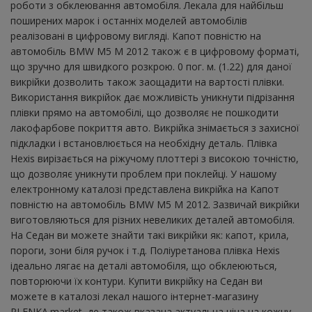
роботи з обклеювання автомобіля. Лекала для найбільш
поширених марок і останніх моделей автомобілів
реалізовані в цифровому вигляді. Капот повністю на
автомобіль BMW M5 M 2012 також є в цифровому форматі,
що зручно для швидкого розкрою. 0 пог. м. (1.22) для даної
викрійки дозволить також заощадити на вартості плівки.
Використання викрійок дає можливість уникнути підрізання
плівки прямо на автомобілі, що дозволяє не пошкодити
лакофарбове покриття авто. Викрійка знімається з захисної
підкладки і встановлюється на необхідну деталь. Плівка
Hexis вирізається на ріжучому плоттері з високою точністю,
що дозволяє уникнути проблем при поклейці. У нашому
електронному каталозі представлена ​​викрійка на Капот
повністю на автомобіль BMW M5 M 2012. Зазвичай викрійки
виготовляються для різних невеликих деталей автомобіля.
На Седан ви можете знайти такі викрійки як: капот, крила,
пороги, зони біля ручок і т.д. Поліуретанова плівка Hexis
ідеально лягає на деталі автомобіля, що обклеюються,
повторюючи їх контури. Купити викрійку на Седан ви
можете в каталозі лекал нашого інтернет-магазину
PLENKA.market, де також вказана актуальна ціна на кожну