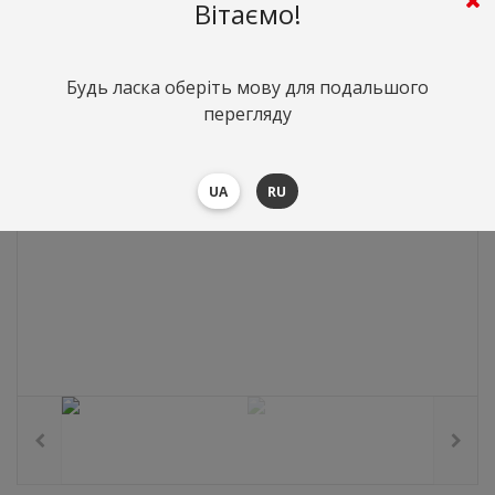
0
грн.
Вартість:
($0)
Вітаємо!
Будь ласка оберіть мову для подальшого
перегляду
UA
RU