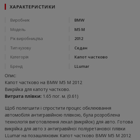
ХАРАКТЕРИСТИКИ
Виробник
BMW
Модель
M5 M
Рік виробництва
2012
Тип кузову
Седан
Категорія
Капот частково
Бренд
LLumar
Опис:
Капот частково на BMW M5 M 2012
Викрійка для капоту частково.
Витрата плівки:
1.65 пог. м. (0.61)
Щоб полегшити і спростити процес обклеювання
автомобіля антигравійною плівкою, була розроблена
технологія виготовлення лекал (викрійок) для авто. Готова
викрійка для авто з антигравійної поліуретанової плівки
LLumar на позашляховик Капот частково BMW M5 M 2012