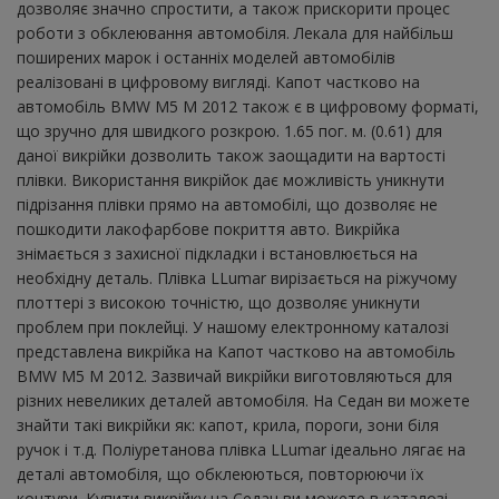
дозволяє значно спростити, а також прискорити процес
роботи з обклеювання автомобіля. Лекала для найбільш
поширених марок і останніх моделей автомобілів
реалізовані в цифровому вигляді. Капот частково на
автомобіль BMW M5 M 2012 також є в цифровому форматі,
що зручно для швидкого розкрою. 1.65 пог. м. (0.61) для
даної викрійки дозволить також заощадити на вартості
плівки. Використання викрійок дає можливість уникнути
підрізання плівки прямо на автомобілі, що дозволяє не
пошкодити лакофарбове покриття авто. Викрійка
знімається з захисної підкладки і встановлюється на
необхідну деталь. Плівка LLumar вирізається на ріжучому
плоттері з високою точністю, що дозволяє уникнути
проблем при поклейці. У нашому електронному каталозі
представлена ​​викрійка на Капот частково на автомобіль
BMW M5 M 2012. Зазвичай викрійки виготовляються для
різних невеликих деталей автомобіля. На Седан ви можете
знайти такі викрійки як: капот, крила, пороги, зони біля
ручок і т.д. Поліуретанова плівка LLumar ідеально лягає на
деталі автомобіля, що обклеюються, повторюючи їх
контури. Купити викрійку на Седан ви можете в каталозі