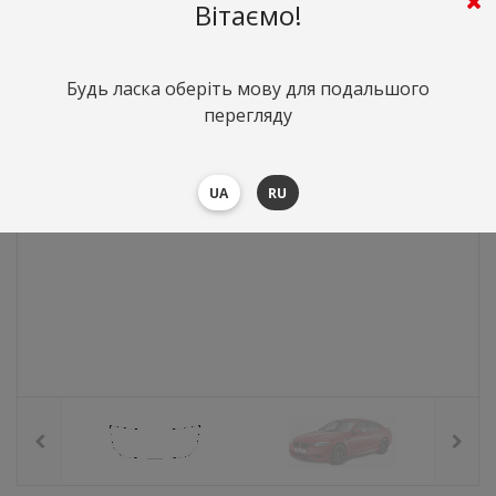
3400
грн.
Вартість:
($73.99)
Вітаємо!
Будь ласка оберіть мову для подальшого
перегляду
UA
RU