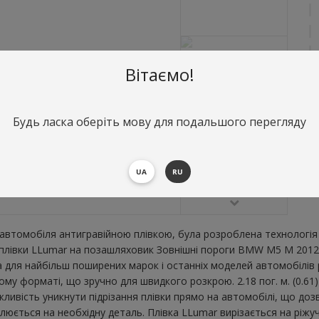
Вітаємо!
Будь ласка оберіть мову для подальшого перегляду
О
З
В
UA
RU
втомобіля антигравійною плівкою, була розроблена технологія 
ої плівки LLumar на позашляховик Зовнішні пороги BMW M5 M 201
для найбільш поширених марок і останніх моделей автомобілів р
у форматі, що зручно для швидкого розкрою. 2.18 пог. м. (0.61
ожливість уникнути підрізання плівки прямо на автомобілі, що д
овлюється на необхідну деталь. Плівка LLumar вирізається на ріж