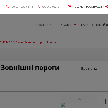
11
+38 067-932-81-11
+38 063-932-81-11
КОШИК
РЕЄСТРАЦІЯ
ГОЛОВНА
КАТАЛОГ
КАТАЛОГ ВИКРІЙК
 M5 M 2012 Седан Зовнішні пороги LLumar
 Зовнішні пороги
Вартість: