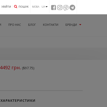
УВIЙТИ
ПОШУК
МОВА UA
И
ПРО НАС
БЛОГ
КОНТАКТИ
БРЕНДИ
4492
грн.
($97.75)
ХАРАКТЕРИСТИКИ