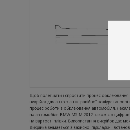
Щоб полегшити і спростити процес обклеювання а
викрійка для авто з антигравійної поліуретанов
процес роботи з обклеювання автомобіля. Лекала 
на автомобіль BMW M5 M 2012 також є в цифровом
на вартості плівки. Використання викрійок дає м
Викрійка знімається з захисної підкладки і встан