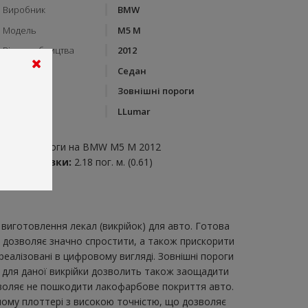
Виробник
BMW
Модель
M5 M
Рік виробництва
2012
Тип кузову
Седан
Категорія
Зовнішні пороги
Бренд
LLumar
пис:
овнішні пороги на BMW M5 M 2012
итрата плівки:
2.18 пог. м. (0.61)
виготовлення лекал (викрійок) для авто. Готова
2 дозволяє значно спростити, а також прискорити
еалізовані в цифровому вигляді. Зовнішні пороги
) для даної викрійки дозволить також заощадити
озволяє не пошкодити лакофарбове покриття авто.
учому плоттері з високою точністю, що дозволяє