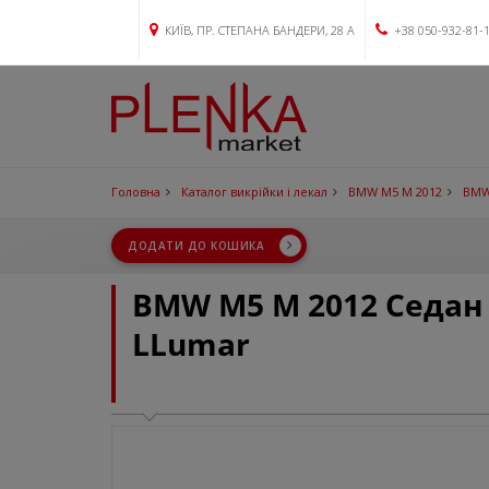
КИЇВ, ПР. СТЕПАНА БАНДЕРИ, 28 А
+38 050-932-81-
Головна
Каталог викрійки і лекал
BMW M5 M 2012
BMW
ДОДАТИ ДО КОШИКА
BMW M5 M 2012 Седан
LLumar