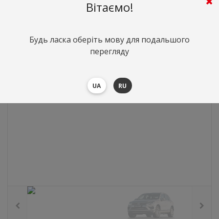
Вітаємо!
5008
грн.
Вартість:
($108.96)
Будь ласка оберіть мову для подальшого
перегляду
UA
RU