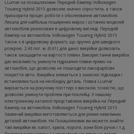
LLumar на позашляховик Передній бампер Volkswagen
Touareg Hybrid 2015 дозволяє значно спростити, а також
прискорити процес роботи з обклеювання автомобіля.
Лекала для найбільш поширених марок і останніх моделей
автомобілів реалізовані в цифровому вигляді. Передній
бампер на автомобіль Volkswagen Touareg Hybrid 2015
також є в цифровому форматі, що зручно для швидкого
розкрою. 2.43 пог. м. (0.61) для даної викрійки дозволить
також заощадити на вартості плівки. Використання викрійок
дає можливість уникнути підрізання плівки прямо на
автомобілі, що дозволяє не пошкодити лакофарбове
покриття авто. Викрійка знімається з захисної підкладки і
встановлюється на необхідну деталь. Плівка LLumar
вирізається на ріжучому плоттері з високою точністю, що
дозволяє уникнути проблем при поклейці. У нашому
електронному каталозі представлена ​​викрійка на Передній
бампер на автомобіль Volkswagen Touareg Hybrid 2015.
Зазвичай викрійки виготовляються для різних невеликих
деталей автомобіля. На Позашляховик ви можете знайти
такі викрійки як: капот, крила, пороги, зони біля ручок і т.д.
Поліуретанова плівка LLumar ідеально лягає на деталі