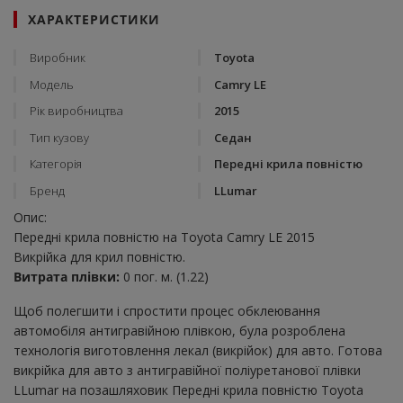
ХАРАКТЕРИСТИКИ
Виробник
Toyota
Модель
Camry LE
Рік виробництва
2015
Тип кузову
Седан
Категорія
Передні крила повністю
Бренд
LLumar
Опис:
Передні крила повністю на Toyota Camry LE 2015
Викрійка для крил повністю.
Витрата плівки:
0 пог. м. (1.22)
Щоб полегшити і спростити процес обклеювання
автомобіля антигравійною плівкою, була розроблена
технологія виготовлення лекал (викрійок) для авто. Готова
викрійка для авто з антигравійної поліуретанової плівки
LLumar на позашляховик Передні крила повністю Toyota