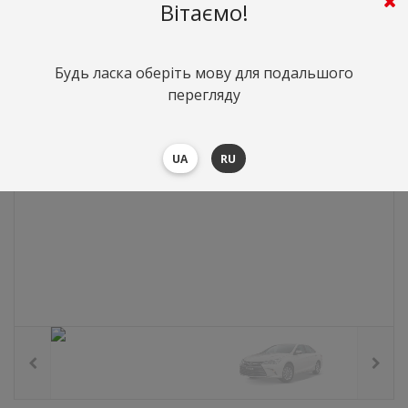
0
грн.
Вартість:
($0)
Вітаємо!
Будь ласка оберіть мову для подальшого
перегляду
UA
RU