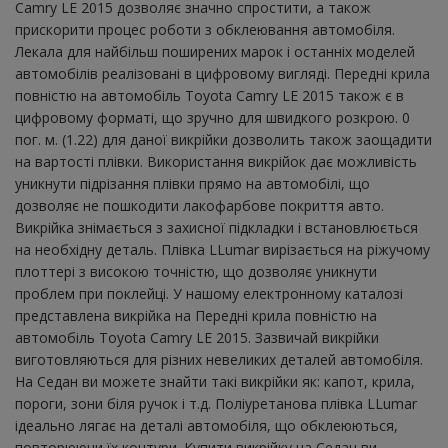
Camry LE 2015 дозволяє значно спростити, а також
прискорити процес роботи з обклеювання автомобіля.
Лекала для найбільш поширених марок і останніх моделей
автомобілів реалізовані в цифровому вигляді. Передні крила
повністю на автомобіль Toyota Camry LE 2015 також є в
цифровому форматі, що зручно для швидкого розкрою. 0
пог. м. (1.22) для даної викрійки дозволить також заощадити
на вартості плівки. Використання викрійок дає можливість
уникнути підрізання плівки прямо на автомобілі, що
дозволяє не пошкодити лакофарбове покриття авто.
Викрійка знімається з захисної підкладки і встановлюється
на необхідну деталь. Плівка LLumar вирізається на ріжучому
плоттері з високою точністю, що дозволяє уникнути
проблем при поклейці. У нашому електронному каталозі
представлена ​​викрійка на Передні крила повністю на
автомобіль Toyota Camry LE 2015. Зазвичай викрійки
виготовляються для різних невеликих деталей автомобіля.
На Седан ви можете знайти такі викрійки як: капот, крила,
пороги, зони біля ручок і т.д. Поліуретанова плівка LLumar
ідеально лягає на деталі автомобіля, що обклеюються,
повторюючи їх контури. Купити викрійку на Седан ви